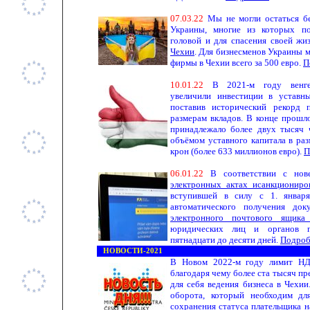
0
7
.
03
.
22
Мы не могли остаться бе
Украины, многие из которых п
головой и для спасения своей 
Чехии
. Для бизнесменов Украины 
фирмы в Чехии всего за 500 евро.
П
10
.
01
.
22
В 2021-м году венгер
увеличили инвестиции в уставн
поставив исторический рекорд
размерам вкладов. В конце прошл
принадлежало более двух тысяч
объёмом уставного капитала в раз
крон (более 633 миллионов евро).
П
06
.
01
.
22
В соответствии с нов
электронных актах и ​​санкционир
вступившей в силу с 1. январ
автоматического получения док
электронного почтового ящика 
юридических лиц и органов го
пятнадцати до десяти дней.
Подроб
НОВОСТИ-202
1
В Новом 2022-м году лимит НД
благодаря чему более ста тысяч п
для себя ведения бизнеса в Чехии
оборота, который необходим дл
сохранения статуса плательщика н