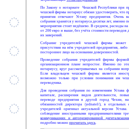
По Закону о нотариате Чешской Республики при п
чешской фирмы нотариус обязан удостоверить, что 
принятия отвечают Уставу предприятия. Очень в
собрания хранятся у нотариуса десятки лет, именно п
мероприятия стоит недёшево. В среднем, расходы на
от 200 евро и выше, без учёта стоимости переводов
их заверений.
Собрание учредителей чешской фирмы может 
присутствия на нём учредителей предприятия, либо
постороннее лицо на основании доверенностей.
Проведение собрания учредителей фирмы формой
организационном плане непростое. Именно по это
нотариусу, круг рассматриваемых на собрании вопро
Если владельцем чешской фирмы является иност
возможно только при условии понимания им чеш
переводчика.
Для проведения собрания по изменениям Устава ф
капитале, расширения видов деятельности, пов
переводе предприятия в другой город Чехии, н
обязанностей директора /
jednatel/
), в отдельных 
учредителей оригинал актуальной версии Устав
соблюдение иностранными предпринимателями тр
коммуникациях и авторизированной дигитализаци
подробно можно
прочитать здесь
.