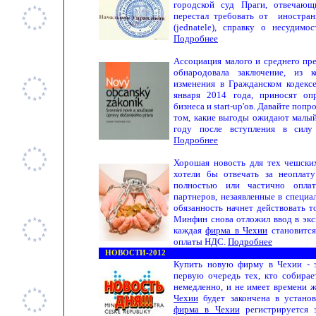
городской суд Праги, отвечаю
перестал требовать от иностра
(jednatele), справку о несудим
Подробнее
Ассоциация малого и среднего пр
обнародовала заключение, из к
изменения в Гражданском кодексе
января 2014 года,
приносят оп
бизнеса и start-up'о
в.
Давайте попро
том, какие выгоды ожидают малый
году
после
вступления в силу 
Подробнее
Хорошая новость для тех
чешски
хотели бы отвечать за не
о
плат
полностью или частично опла
партнеров
, незаявленные в специ
обязанность начнет действовать
т
Минфин снова отложил ввод в экс
каждая
фирма в Чехии
становится
оплаты
НДС
.
Подробнее
НОВОСТИ-2012
Купить новую фирму в Чехии - э
первую очередь тех, кто собирае
немедленно, и не имеет времени ж
Чехии
будет закончена в устано
фирма в Чехии
регистрируется з