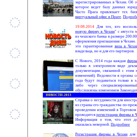
зарегистрированных в Чехии. Об э
которое ведет базу данных юрид
Часто Прага привлекает тех би
виртуальный офис в Праге
.
Подроб
19.08.2014
Для тех, кто восполь
новую фирму в Чехии
" с августа
из чешского банка в размере 200.0
оформления приглашения в Чехию
это гарантированная
виза в Чех
владельца, но и для его партнеров.
С Нового, 2014 года каждая
фирм
только в электронном виде дек
документации, связанной с этим 
изменений). Ведомости в органы с
года будут подаваться только в э
либо через специализированны
обусловлены изменением Законода
Н0ВОСТИ-2013
Справка о несудимости для иност
из страны его гражданства по-пре
проведении изменений в Торговом р
проводится
регистрация фирмы в 
Информация о том, что этот до
оказалась неверной.
Подробнее
Регистрация фирмы в Чехии
для 