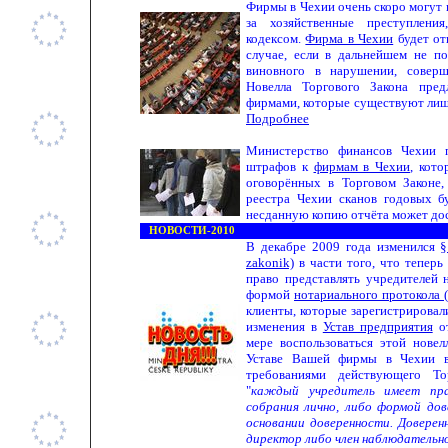
Фирмы в Чехии очень скоро могут 
за хозяйственные преступлени
кодексом.
Фирма в Чехии
будет от
случае, если в дальнейшем не по
виновного в нарушении, соверш
Новелла Торгового Закона пред
фирмами, которые существуют лишь
Подробнее
Министерство финансов Чехии 
штрафов к
фирмам в Чехии
, кот
оговорённых в Торговом Законе,
реестра Чехии сканов годовых б
несданную копию отчёта может до
НОВОСТИ-2010
В декабре 2009 года изменился
§
zakonik)
в части того, что теперь
право представлять учредителей
формой
нотариального протокола (
клиенты, которые зарегистрировал
изменения в
Устав предприятия
от
мере воспользоваться этой новел
Уставе Вашей фирмы в Чехии 
требованиями действующего То
"
каждый учредитель имеет пр
собрания лично, либо формой дов
основании доверенности. Довере
директор либо член наблюдательн