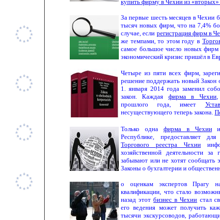
купить фирму в Чехии из «вторых»
За первые шесть месяцев в Чехии 
тысяч новых фирм, что на 7,4% бо
случае, если
регистрация фирм в Ч
же темпами, то этом году в
Торго
самое большое число новых фирм п
экономический кризис пришёл в Ев
Четыре из пяти всех фирм, зарег
решение поддержать новый Закон 
1. января 2014 года заменил со
закон. Каждая
фирма в Чехии
,
прошлого года, имеет
Уста
несуществующего теперь закона.
П
Только одна
фирма в Чехии
из
Республике, предоставляет
для
Торгового реестра Чехии
инфор
хозяйственной деятельности за
забывают или не хотят сообщать 
Законы о бухгалтерии и обществен
о оценкам экспертов Прагу на
квалификации, что стало возможн
назад этот
бизнес в Чехии
стал св
его ведения может получить ка
тысячи экскурсоводов, работающи