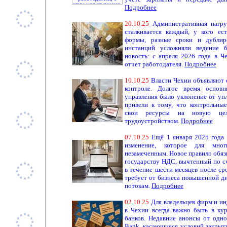
Подробнее
2
0.10.
25
Административная нагру
сталкивается каждый, у кого е
формы, разные сроки и дублир
инстанций усложняли ведение б
новость: с апреля 2026 года в 
отчет работодателя.
Подробнее
1
0.10.
25
Власти Чехии объявляют 
контроле. Долгое время основ
управления было уклонение от уп
привели к тому, что контрольны
свои ресурсы на новую це
трудоустройством.
Подробнее
0
7.10.
25
Ещё 1 января 2025 года 
изменение, которое для мног
незамеченным. Новое правило обя
государству НДС, вычтенный по с
в течение шести месяцев после ср
требует от бизнеса повышенной д
потокам.
Подробнее
0
2.10.
25
Для владельцев фирм и и
в Чехии всегда важно быть в ку
банков. Недавние анонсы от одн
Bank
, касающиеся условий закрыт