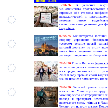
НОВОСТИ-2026
1
2.
06
.
26
В условиях текуще
экономического противостояния
странами обе стороны конфликт
психологической и информацио
методов такого воздействи
статистическими данными для фо
Подробнее
02.
0
5.
25
Министерство юстиции
сторону упрощения бюрократи
тестовом режиме новый единый
который доступен по этому адре
могут быть получены только по
упрощает получение необходимой
2
8.
0
4.
26
Если у Вас есть
фирма в 
ли ассоциируется с сезоном цвете
всех предпринимателей это горяч
2026-м году правила сдачи годовы
знание нюансов поможет вам избе
26
.
0
4.
26
Чешский рынок труда
изменений. Министерство труда
законопроект о «платформенной за
подход к проверкам нелегально
используете схему «
фирма в Чехи
Чехии
», эти новости для вас.
Подро