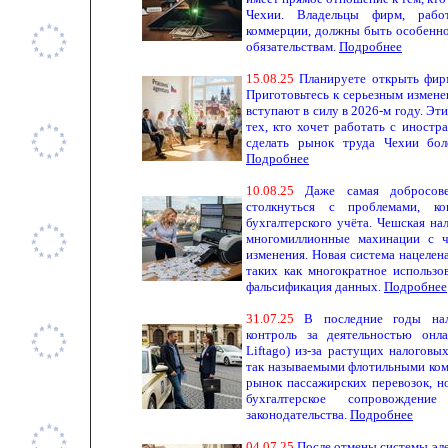
Чехии. Владельцы фирм, рабо
коммерции, должны быть особенно
обязательствам.
Подробнее
1
5.
0
8.
25
Планируете открыть фир
Приготовьтесь к серьезным измене
вступают в силу в 2026-м году. Э
тех, кто хочет работать с иностр
сделать рынок труда Чехии бо
Подробнее
1
0.
0
8.
25
Даже самая добросов
столкнуться с проблемами, к
бухгалтерского учёта. Чешская на
многомиллионные махинации с ч
изменения. Новая система нацелен
таких как многократное использо
фальсификация данных.
Подробнее
3
1.
0
7.
25
В последние годы нал
контроль за деятельностью онла
Liftago) из-за растущих налоговы
так называемыми флотильными комп
рынок пассажирских перевозок, н
бухгалтерское сопровождени
законодательства.
Подробнее
0
4.
0
7.
25
После отмены системы эле