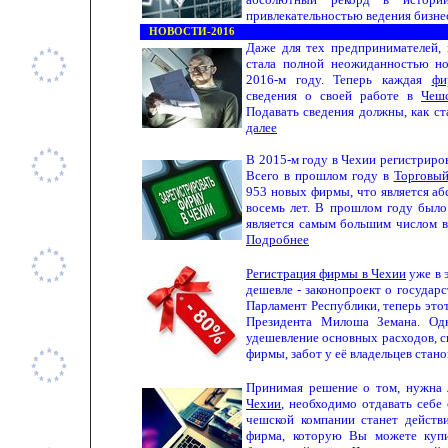
привлекательностью ведения бизне
НОВОСТИ-2016
Даже для тех предпринимателей,
стала полной неожиданностью но
2016-м году. Теперь каждая
фи
сведения о своей работе в
Чешс
Подавать сведения должны, как с
далее
В 2015-м году в Чехии регистриро
Всего в прошлом году в
Торговый
953 новых фирмы, что является а
восемь лет. В прошлом году было
является самым большим числом в
Подробнее
Регистрация фирмы в Чехии
уже в э
дешевле - законопроект о государ
Парламент Республики, теперь это
Президента Милоша Земана. Одн
удешевление основных расходов, с
фирмы, забот у её владельцев стан
Принимая решение о том, нужна
Чехии
, необходимо отдавать себе 
чешской компании станет действ
фирма, которую Вы можете купи