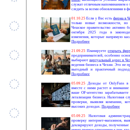
служат отличным напоминанием о т
следить за всеми обновлениями в ф
01
.10.
25
Если у Вас есть
фирма в Ч
только новые возможности, но 
Чешское правительство активно бо
октября 2025 года в законода
изменения, которые напрямую кас
Подробнее
2
1.
0
9.
25
Планируете
открыть фир
предпринимателей, особенно основ
выбирают
виртуальный адрес в Че
ведения бизнеса в Чехии. Это не 
выгодный и практичный подход
Подробнее
0
5.
0
9.
25
Доходы от OnlyFans в 
вместе с ними растет и внимание
ваше OF-агентство зарабатываете
легализации бизнеса. Налоговая с
проверки, выявляя компании, к
высоких доходах.
Подробнее
0
5.
0
9.
25
Налоговая администра
проверку интернет-магазинов, вы
декларируют доходы, полученные 
имеет прямое отношение к тем, кто