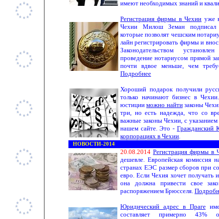
имеют необходимых знаний и квал
Регистрация фирмы в Чехии
уже в
Чехии Милош Земан подписал и
которые позволят чешским нотариу
лайн регистрировать фирмы и внос
Законодательством установле
проведение нотариусом прямой за
почти вдвое меньше, чем требу
Подробнее
Хороший подарок получили русс
только начинают бизнес в Чехии
юстиции
можно найти
законы Чехии
три, но есть надежда, что со в
важные законы Чехии, с указанием
нашем сайте. Это -
Гражданский 
корпорациях в Чехии
.
НОВОСТИ-2014
20.08.2014
Регистрация фирмы в 
дешевле. Европейская комиссия н
странах ЕЭС размер сборов при с
евро. Если Чехия хочет получать 
она должна привести свое зако
распоряжением Брюсселя.
Подробн
Юридический адрес в Праге
име
составляет примерно 43% о