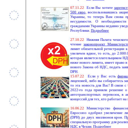
0
7.11.
22
Если Вы хотите
зарегис
500 евро
, воспользовавшись акци
Украины, то теперь Вам снова п
несудимости. О необходимости
гражданами Украины недавно увед
Республики.
Подробнее
27
.10.
22
Нижняя Палата чешского 
чтение
законопроект Министерст
лимит обязательной регистрации к
увеличен вдвое, то есть, до 2.000
которая является плательщиком НД
ниже нового лимита, имеет право в
нового Закона об НДС, подать заяв
DPH.
15
.
0
7.
22
Если у Вас есть
фирма
лицензией, либо вы собираетесь за
то эта новость для Вас! В связи с
2022-го года приняли решение о
автотранспортных перевозок, в а
концессий для тех, кто работает на
1
6.
06
.
22
Министерство финансо
Евросоюз одобрил увеличение л
(DPH) до двух миллионов крон. П
специальную программу для реализ
НДС в Чехии.
Подробнее