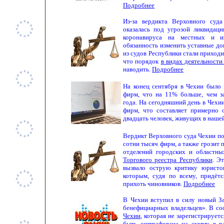
Подробнее
Из-за вердикта Верховного суд
оказалась под угрозой ликвидац
коронавируса на местных и ин
обязанность изменить уставные д
из судов Республики стали приходи
что порядок
в видах деятельност
наводить.
Подробнее
На конец сентября в Чехии было 
фирм, что на 11% больше, чем з
года. На сегодняшний день в Чехи
фирм, что составляет примерно
двадцать человек, живущих в наше
Вердикт Верховного суда Чехии по
сотни тысяч фирм, а также грозит 
отделений городских и областны
Торгового реестра Республики
. Э
вызвало острую критику юристо
которым, судя по всему, придётс
прихоть чиновников.
Подробнее
В Чехии вступил в силу новый З
бенефициарных владельцев». В со
Чехии
, которая не зарегистрирует
быть оштрафована на сумму в ра