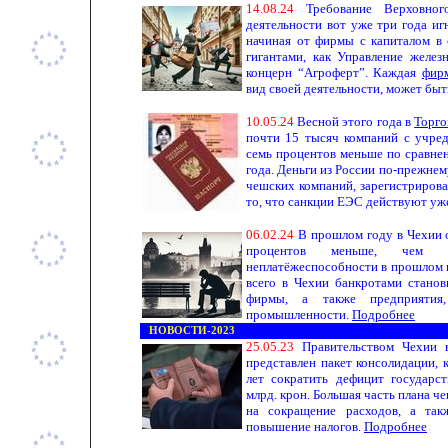
14
.
0
8
.
24
Требование Верховно
деятельности вот уже три года и
начиная от фирмы с капиталом в 
гигантами, как Управление железн
концерн “Агроферт”. Каждая
фир
вид своей деятельности, может бы
1
0
.
0
5
.
24
Весной этого года в
Торго
почти 15 тысяч компаний с учред
семь процентов меньше по сравне
года. Деньги из России по-прежне
чешских компаний, зарегистриров
то, что санкции ЕЭС действуют уж
0
6
.
02
.
24
В прошлом году в Чехии 
процентов меньше, чем 
неплатёжеспособности в прошлом 
всего в Чехии банкротами станов
фирмы, а также предприятия
промышленности.
Подробнее
НОВОСТИ-2023
2
5.
0
5
.
2
3
Правительством Чехии в
представлен пакет консолидации,
лет сократить дефицит государс
млрд. крон. Большая часть плана че
на сокращение расходов, а так
повышение налогов.
Подробнее