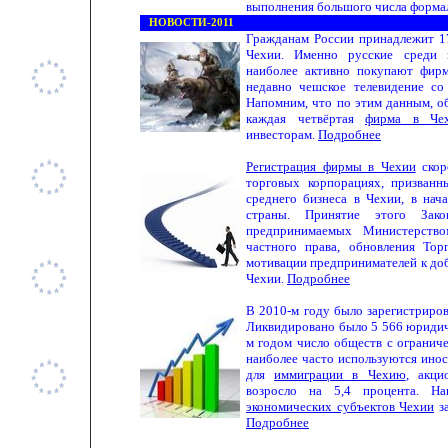
выполнения большого числа форма
НОВОСТИ-2011
Гражданам России принадлежит 1
Чехии. Именно русские среди 
наиболее активно покупают фир
недавно чешское телевидение со
Напомним, что по этим данным, о
каждая четвёртая
фирма в Че
инвесторам.
Подробнее
Регистрация фирмы в Чехии
ско
торговых корпорациях, призванн
среднего бизнеса в Чехии, в нач
страны. Принятие этого Зак
предпринимаемых Министерство
частного права, обновления Тор
мотивации предпринимателей к до
Чехии.
Подробнее
В 2010-м году было зарегистриро
Ликвидировано было 5 566 юридич
м годом число обществ с огранич
наиболее часто используются инос
для
иммиграции в Чехию
, акци
возросло на 5,4 процента. Н
экономических субъектов Чехии
за
Подробнее