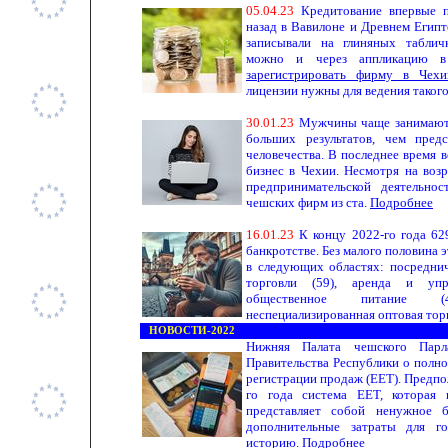
0
5
.
0
4.
23
Кредитование впервые п
назад в Вавилоне и Древнем Египт
записывали на глиняных таблич
можно и через аппликацию в
зарегистрировать фирму в Чехи
лицензии нужны для ведения таког
30
.
01
.
2
3
Мужчины чаще занимаютс
больших результатов, чем пред
человечества. В последнее время 
бизнес в Чехии. Несмотря на во
предпринимательской деятельно
чешских фирм из ста.
Подробнее
16
.
01
.
2
3
К концу 2022-го года 62
банкротстве. Без малого половина 
в следующих областях: посреднич
торговли (59), аренда и упр
общественное питание (4
неспециализированная оптовая торг
НОВОСТИ-2022
Нижняя Палата чешского Парл
Правительства Республики о полно
регистрации продаж (ЕЕТ). Предпол
го года система ЕЕТ, которая
представляет собой ненужное 
дополнительные затраты для го
историю.
Подробнее