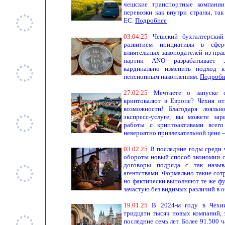
чешские транспортные компании
перевозки как внутри страны, та
ЕС.
Подробнее
0
3.
0
4
.
25
Чешский бухгалтерский
развитием инициативы в сфер
влиятельных законодателей из пр
партии ANO разрабатывает з
кардинально изменить подход 
пенсионным накоплениям.
Подробн
2
7.
0
2.
25
Мечтаете о запуске с
криптовалют в Европе? Чехия от
возможности! Благодаря лояльн
экспресс-услуге, вы можете за
работы с криптоактивами всег
невероятно привлекательной цене –
0
3.
0
2.
25
В последние годы среди 
обороты новый способ экономии с
договоры подряда с так назы
агентствами. Формально такие сот
но фактически выполняют те же фу
зачастую без видимых различий в 
19.
01
.
25
В 2024-м году в Чехии
тридцати тысяч новых компаний, 
последние семь лет. Более 91.500