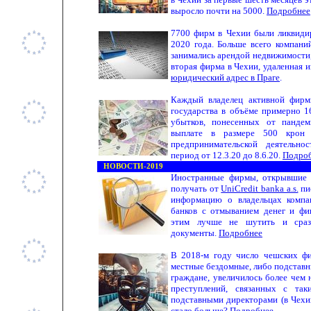
выросло почти на 5000.
Подробнее
7700 фирм в Чехии были ликвиди
2020 года. Больше всего компан
занимались арендой недвижимости,
вторая фирма в Чехии, удаленная и
юридический адрес в Праге
.
Каждый владелец активной фирм
государства в объёме примерно 1
убытков, понесенных от пандем
выплате в размере 500 крон 
предпринимательской деятельно
период от 12.3.20 до 8.6.20.
Подро
НОВОСТИ-2019
Иностранные фирмы, открывши
получать от
UniCredit banka a.s.
пи
информацию о владельцах компа
банков с отмыванием денег и фи
этим лучше не шутить и сраз
документы.
Подробнее
В 2018-м году число чешских фи
местные бездомные, либо подставн
граждане, увеличилось более чем 
преступлений, связанных с так
подставными директорами (в Чехи
стало больше?
Подробнее