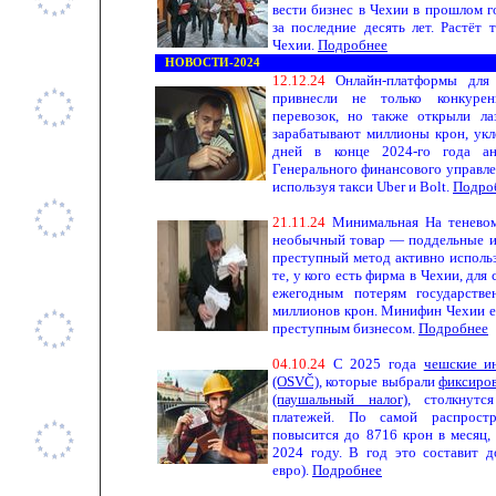
вести бизнес в Чехии в прошлом г
за последние десять лет. Растёт
Чехии.
Подробнее
НОВОСТИ-2024
1
2.12.
24
Онлайн-платформы для 
привнесли не только конкуре
перевозок, но также открыли ла
зарабатывают миллионы крон, укло
дней в конце 2024-го года ан
Генерального финансового управле
используя такси Uber и Bolt.
Подро
2
1.11.
24
Минимальная На тенево
необычный товар — поддельные и
преступный метод активно исполь
те, у кого есть фирма в Чехии, для
ежегодным потерям государств
миллионов крон. Минифин Чехии е
преступным бизнесом.
Подробнее
04.
10
.
24
С 2025 года
чешские и
(OSVČ)
, которые выбрали
фиксиро
(паушальный налог)
, столкнутс
платежей. По самой распростр
повысится до 8716 крон в месяц,
2024 году. В год это составит 
евро).
Подробнее