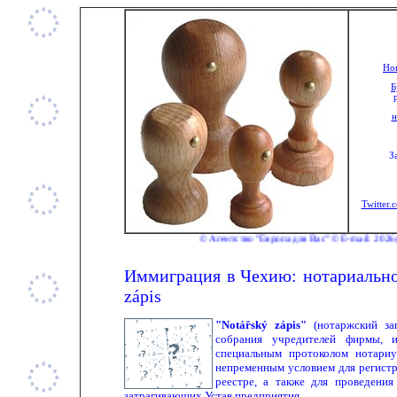
Нов
Б
н
З
Twitter.
© Агентство "Европа для Вас" © E-mail: 2026@anesro.com ©
Иммиграция в Чехию: нотариальное
zápis
"Notářský zápis"
(нотаржский за
собрания учредителей фирмы, и
специальным протоколом нотари
непременным условием для регист
реестре, а также для проведения
затрагивающих
Устав предприятия
.