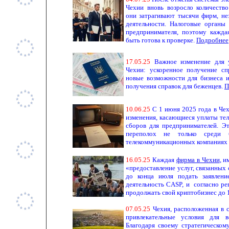
Чехии вновь возросло количеств
они затрагивают тысячи фирм, не
деятельности. Налоговые органы
предпринимателя, поэтому кажд
быть готова к проверке.
Подробнее
17.
0
5
.
25
Важное изменение для 
Чехии: ускоренное получение сп
новые возможности для бизнеса и
получения справок для беженцев.
П
1
0
.
0
6.
25
С 1 июня 2025 года в Чех
изменения, касающиеся уплаты те
сборов для предпринимателей. Э
переполох не только среди 
телекоммуникационных компаниях
16.
0
5
.
25
Каждая
фирма в Чехии
, 
«предоставление услуг, связанных
до конца июля подать заявлени
деятельность CASP, и согласно р
продолжать свой криптобизнес до 1
07
.
0
5.
25
Чехия, расположенная в 
привлекательные условия для в
Благодаря своему стратегическо