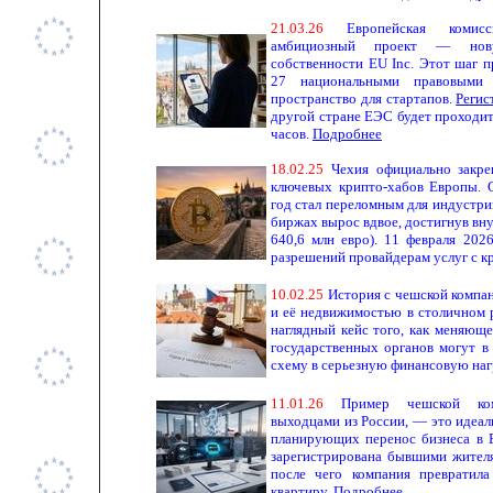
2
1
.
03
.
26
Европейская комис
амбициозный проект — нов
собственности EU Inc. Этот шаг 
27 национальными правовыми 
пространство для стартапов.
Регис
другой стране ЕЭС будет проходит
часов.
Подробнее
1
8.
0
2
.
25
Чехия официально закре
ключевых крипто-хабов Европы. 
год стал переломным для индустри
биржах вырос вдвое, достигнув вн
640,6 млн евро). 11 февраля 20
разрешений провайдерам услуг с 
1
0.
0
2
.
25
История с чешской компани
и её недвижимостью в столичном 
наглядный кейс того, как меняюще
государственных органов могут в
схему в серьезную финансовую наг
1
1.
0
1
.
26
Пример чешской ком
выходцами из России, — это идеал
планирующих перенос бизнеса в 
зарегистрирована бывшими жителя
после чего компания превратил
квартиру.
Подробнее