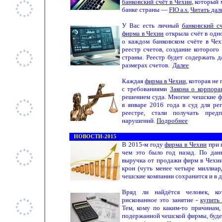
банковский счёт в Чехии
, который
банке страны —
FIO a.s.
Читать дал
У Вас есть личный
банковский с
фирма в Чехии
открыла счёт в одн
о
каждом банковском счёте в Чех
реестр счетов, создание которого
страны. Реестр будет содержать д
размерах счетов.
Д
алее
Каждая
фирма в Чехии
, которая не
с требованиями
Закона о корпора
решением суда. Многие чешские 
в январе 2016 года в суд для ре
реестре, стали получать пред
нарушений.
Подробнее
НОВОСТИ-2015
В 2015-м году
фирма в Чехии
при п
чем это было год назад. По дан
выручка от продажи фирм в Чехии
крон (чуть менее четыре миллиар
чешские компании сохранится и в 
Вряд ли найдётся человек, ко
рискованное это занятие -
купить
Тем, кому по каким-то причинам,
подержанной чешской фирмы, будет