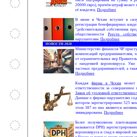
20000 евро), причём штраф может п
её владелец.
Подробнее
В июне в Чехии вступит в си
регистрации бенефициарных владе
“действительный собственник пре
общественности
Реестр собстве
нарушителям.
Подробнее
НОВОСТИ-2020
Министерство финансов ЧР присту
компенсаций предпринимателям, ч
от ограничительных мер Правитель
с пандемией короновируса. Уже
частных предпринимателей, а так
Подробнее
Каждая
фирма в Чехии
может б
ответственности за совершенное 
Закон об уголовной ответственно
Данные о фирмах-нарушителях соде
котором зарегистрировано 525 ко
этом 387 из них являются активн
ликвидированы.
Подробнее
Более полумиллиона плательщик
называется DPH) зарегистрирован
короновируса и спад в мировой эк
в Чехии за первые шесть месяцев э