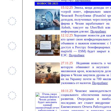
НОВОСТИ-2025
1
5.1
2
.
25
Эпоха, когда доходы от 
«серой зоне», официально закон
Чешской Республики (Finanční sp
доходов, полученных через попул
фирма в Чехии зарабатывает на 
Airbnb, таксует на Uber/Bolt или
информация для вас.
Подробнее
1
2.1
2
.
25
Хорошие новости для кажд
кто ценит свою конфиденциальнос
объявило о важном изменении: с 
доступ к Реестру бенефициарных 
majitelů — ESM) будет закрыт в
ЕЭС.
Подробнее
27
.11.
25
Недавняя новость о че
которую обвиняют в неуплате
миллионов крон, всколыхнула дел
фирма в Чехии закупила дроны за 
их на Украину почти за 700 милл
уклоняясь от налогов.
Подробнее
1
0.11.
25
Чешское законодательс
социального обеспечения наход
развития. Очередным и наибо
последних лет станет внедрени
Ежемесячного Отчета Работодател
учете зарплаты и передаче дан