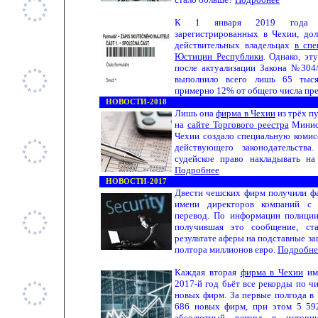
К 1 января 2019 года бо
зарегистрированных в Чехии, до
действительных владельцах
в спе
Юстиции Республики
. Однако, эт
после актуализации Закона №304
выполнило всего лишь 65 тыся
примерно 12% от общего числа пр
НОВОСТИ-2018
Лишь она
фирма в Чехии
из трёх п
на
сайте Торгового реестра
Минист
Чехии создало специальную коми
действующего законодательства
судейское право накладывать н
Подробнее
НОВОСТИ-2017
Двести чешских фирм получили ф
имени директоров компаний с 
перевод. По информации полиции
получившая это сообщение, ст
результате аферы на подставные з
полтора миллионов евро.
Подробне
Каждая вторая
фирма в Чехии
им
2017-й год бьёт все рекорды по ч
новых фирм. За первые полгода в
686 новых фирм, при этом 5 59
абсолютный рекорд в истории