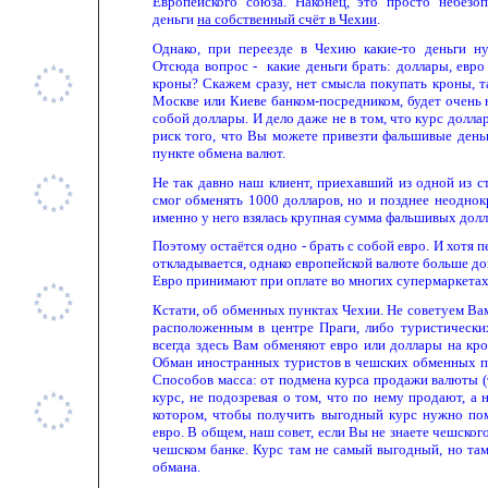
Европейского союза. Наконец, это просто небезо
деньги
на собственный счёт в Чехии
.
Однако, при переезде в Чехию какие-то деньги н
Отсюда вопрос - какие деньги брать: доллары, евро
кроны? Скажем сразу, нет смысла покупать кроны, т
Москве или Киеве банком-посредником, будет очень 
собой доллары. И дело даже не в том, что курс долла
риск того, что Вы можете привезти фальшивые деньг
пункте обмена валют.
Не так давно наш клиент, приехавший из одной из с
смог обменять 1000 долларов, но и позднее неоднок
именно у него взялась крупная сумма фальшивых долл
Поэтому остаётся одно - брать с собой евро. И хотя 
откладывается, однако европейской валюте больше до
Евро принимают при оплате во многих супермаркетах
Кстати, об обменных пунктах Чехии. Не советуем Ва
расположенным в центре Праги, либо туристически
всегда здесь Вам обменяют евро или доллары на кр
Обман иностранных туристов в чешских обменных пу
Способов масса: от подмена курса продажи валюты (
курс, не подозревая о том, что по нему продают, а 
котором, чтобы получить выгодный курс нужно по
евро. В общем, наш совет, если Вы не знаете чешског
чешском банке. Курс там не самый выгодный, но та
обмана.