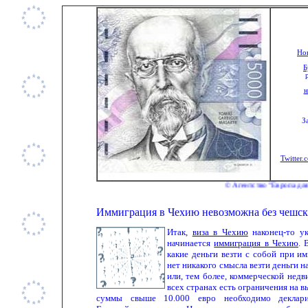
Нов
Б
н
З
Twitter.
© Агентство "Европа для Вас" ©
Иммиграция в Чехию невозможна без чешск
Итак,
виза в Чехию
наконец-то ук
начинается
иммиграция в Чехию
. 
какие деньги везти с собой при и
нет никакого смысла везти деньги 
или, тем более, коммерческой недв
всех странах есть ограничения на в
суммы свыше 10.000 евро необходимо деклар