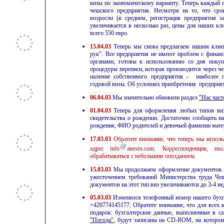
визы по экономическому варианту. Теперь каждый 
чешского предприятия. Несмотря на то, что ср
возросли (в среднем, регистрация предприятия з
увеличивается в несколько раз, цены для наших кл
всего 550 евро.
15.04.03
Теперь мы снова предлагаем нашим клие
рук". Все предприятия не имеют проблем с фина
органами, готовы к использованию со дня покуп
процедуры переписи, которая производится через че
наличие собственного предприятия - наиболее 
годовой визы. Об условиях приобретения предприят
06.04.03
Мы значительно обновили раздел
"Нас час
01.04.03
Теперь для оформления любых типов виз
свидетельства о рождении. Достаточно сообщить н
рождения, ФИО родителей и девичьей фамилии мат
17.03.03
Обратите внимание, что теперь мы исполь
адрес
info
anesro.com
.
Корреспонденция, по
обрабатываться с небольшим опозданием.
15.03.03
Мы продолжаем оформление документов дл
ужесточением требований Министерства труда Че
документов на этот тип виз увеличиваются до 3-4 не
05.03.03
Изменился телефонный номер нашего бухга
+420774145177. Обратите внимание, что д
ля всех 
подарок: бухгалтерские данные, выполненные в с
"Погода"
, будут записаны на
CD-ROM
, на которо