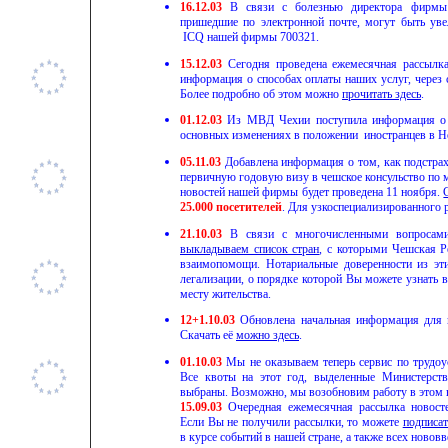
16.12.03
В связи с болезнью директора фирмы
пришедшие по электронной почте, могут быть уве
ICQ
нашей фирмы
700321
.
15.12.03
Сегодня проведена ежемесячная рассылк
информация о способах оплаты наших услуг, через
Более подробно об этом можно
прочитать здесь
.
0
1.12.03
Из МВД Чехии поступила информация о 
основных изменениях в положении иностранцев в Н
05.11.03
Добавлена информация о том, как подстрах
первичную годовую визу в чешское консульство по 
новостей нашей фирмы будет проведена 11 ноября.
25.000 посетителей
. Для узкоспециализированного р
21.10.03
В связи с многочисленными вопросам
выкладываем список стран
, с которыми Чешская Р
взаимопомощи. Нотариальные доверенности из эти
легализации, о порядке которой Вы можете узнать 
месту жительства.
12+1.10.03
Обновлена начальная информация для 
Скачать её
можно здесь
.
01.10.03
Мы не оказываем теперь сервис по трудоу
Все квоты на этот год, выделенные Министерст
выбраны. Возможно, мы возобновим работу в этом
15.09.03
Очередная ежемесячная рассылка новост
Если Вы не получили рассылки, то можете
подписат
в курсе событий в нашей стране, а также всех новов