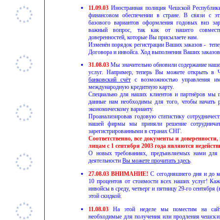
11.09.03
Иностранная полиция Чешской Республики
финансовом обеспечении в стране. В связи с эт
базового вариантов оформления годовых виз зар
важный вопрос, так как от нашего совместн
доверенностей, которые Вы присылаете нам.
Изменён порядок регистрации Ваших заказов - тепе
Договора и инвойса. Ход выполнения Ваших заказо
3
1.08.03
Мы значительно обновили содержание нашег
услуг. Например, теперь Вы можете открыть в
банковский счёт
с возможностью управления им 
международную кредитную карту.
Специально для наших клиентов и партнёров мы 
данные нам необходимы для того, чтобы начать р
экономическому варианту.
Проанализировав годовую статистику сотрудничест
нашей фирмы мы приняли решение сотрудничат
зарегистрированными в странах СНГ.
Соответственно, все документы и доверенност
лицам с 1 сентября 2003 года являются недейст
О новых требованиях, предъявляемых нами для 
деятельности
Вы можете прочитать здесь
.
27.08.03
ВНИМАНИЕ!
С сегодняшнего дня и до ко
10 процентов от стоимости всех наших услуг! Каж
инвойсы в среду, четверг и пятницу 29-го сентября 
этой скидкой.
11.08.03
На этой неделе мы поместим на сайт
необходимые для получения или продления чешских