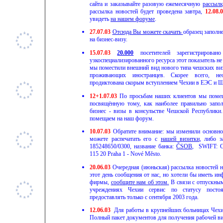
сайта и заказывайте разовую ежемесячную
рассылк
рассылка новостей будет проведена завтра,
12.08.
увидеть
на нашем форуме
.
27.07.03
Отсюда Вы можете скачать
образец заполн
на бизнес-визу.
15.07.03
20.000
посетителей зарегистрирова
узкоспециализированного ресурса этот показатель н
мы поместили внешний вид нового типа чешских виз
проживающих иностранцев. Скорее всего, не
продиктована скорым вступлением Чехии в ЕЭС и 
12+1
.07.03
По просьбам наших клиентов мы поме
посвящённую тому, как наиболее правильно запол
бизнес - визы в консульстве Чешской Республик
помещаем на наш форум.
1
0.07.03
Обратите внимание: мы изменили основно
можете распечатать его с
нашей визитки
, либо з
185248650/0300, название банка:
ČSOB
, SWIFT: C
115 20 Praha 1 - Nové Město.
2
0.06.03
Очередная (июньская) рассылка новостей 
этот день сообщения от нас, но хотели бы иметь 
фирмы,
сообщите нам об этом
.
В связи с отпускным
учреждениях Чехии сервис по статусу пост
предоставлять только с сентября 2003 года.
12.06.03
Для работы в крупнейших больницах Чехи
Полный пакет документов для получения рабочей ви