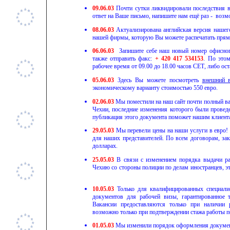
0
9.06.03
Почти сутки ликвидировали последствия в
ответ на Ваше письмо, напишите нам ещё раз - возм
0
8.06.03
Актуализирована английская версия нашег
нашей фирмы, которую Вы можете распечатать прямо
0
6.06.03
Запишите себе наш новый номер офисног
также отправить факс:
+ 420 417 534153
. По это
рабочее время от 09.00 до 18.00 часов
CET
, либо о
05.06.03
Здесь Вы можете посмотреть
внешний 
экономическому варианту стоимостью 550 евро.
02.06.03
Мы поместили на наш сайт почти полный в
Чехии, последние изменения которого были проведе
публикация этого документа поможет нашим клиента
29.05.03
Мы перевели цены на наши услуги в евро!
для наших представителей. По всем договорам, за
долларах.
25.05.03
В связи с изменением порядка выдачи ра
Чехию со стороны полиции по делам иностранцев, эт
10.05.03
Только для квалифицированных специалис
документов для рабочей визы, гарантированное т
Вакансии предоставляются только при наличии 
возможно только при подтверждении стажа работы п
01.05.03
Мы изменили порядок оформления докумен