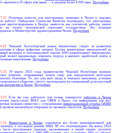
ге зарплаты в IT-сфере ещё выше — в среднем более 4 000 евро.
Подробнее
0
7.
25
Отличные новости для иностранцев, живущих в Чехии и ищущих
ую работу! Омбудсмен Станислав Кршечек подтвердил, что иностранцы,
орые зарегистрированы в Центре занятости как соискатели работы, имеют
во на оплату медицинской страховки государством. Эту позицию
держало и Министерство здравоохранения Чехии.
Подробнее
0
4
.
25
Чешский бухгалтерский рынок внимательно следит за развитием
циативы в сфере цифровых активов. Группа влиятельных законодателей из
вящей коалиции и оппозиционной партии ANO разрабатывает законопроект,
орый может кардинально изменить подход к выплате заработной платы и
сионным накоплениям.
Подробнее
0
3.
25
19 марта 2025 года правительство Чешской Республики приняло
ковое решение, открывающее новую главу для определенной категории
аинских беженцев. Те, кто уже внес вклад в чешскую экономику, успешно
егрировался в общество, смогут претендовать на специальный долгосрочный
 на жительство в Чехии
.
Подробнее
0
3.
25
Если вы уже работаете или только планируете
работать
в Чехии
ителем такси-служб
BOLT
или
UBER
в Праге, эта информация для вас!
личная полиция совместно с сотрудниками
иммиграционной службы ОАМП
Д
провели масштабную операцию по проверке таксистов.
Подробнее
0
3.
25
Иммиграция в Чехию
становится все более привлекательной для
странцев, и последние данные МВД ЧР это подтверждают. На конец 2024
а число иностранных граждан, проживающих в нашей стране, достигло
чатляющей отметки в 1 094 090 человек, что составляет 10% от общего