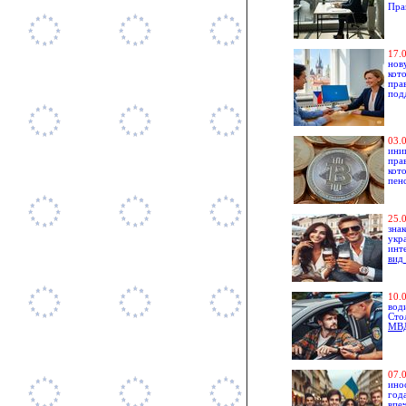
Пра
1
7.
нов
кот
пра
под
0
3.
ини
пра
кот
пен
25.
зна
укр
инт
вид
1
0.
вод
Сто
МВ
0
7.
ино
год
впе