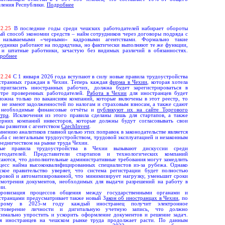
еления Республики.
Подробнее
0
2.
25
В последние годы среди чешских работодателей набирает обороты
ый способ экономии средств – найм сотрудников через договоры подряда с
 называемыми «черными» кадровыми агентствами. Формально такие
рудники работают на подрядчика, но фактически выполняют те же функции,
 и штатные работники, зачастую без видимых различий в обязанностях.
робнее
2.
24
С 1 января 2026 года вступают в силу новые правила трудоустройства
странных граждан в Чехии. Теперь каждая
фирма в Чехии
, которая хотела
пригласить иностранных рабочих, должна будет зарегистрироваться в
стре проверенных работодателей.
Работа в Чехии
для иностранцев будет
можна только по вакансиям компаний, которые включены в этот реестр, то
ь не имеют задолженностей по налогам и страховым взносам, а также сдают
 необходимые финансовые отчёты и
публикуют их на сайте Торгового
стра
. Исключения из этого правила сделаны лишь для стартапов, а также
ерних компаний инвесторов, которые должны будут согласовывать свои
ны развития с агентством
CzechInvest
.
мнению аналитиков главной целью этих поправок в законодательстве является
ьба с нелегальным трудоустройством, трудовой эксплуатацией и незаконным
редничеством на рынке труда Чехии.
ые правила трудоустройства в Чехии вызывают дискуссии среди
отодателей. Представители стартапов и технологических компаний
саются, что дополнительные административные требования могут замедлить
цесс найма высококвалифицированных специалистов из-за рубежа. Однако
ское правительство уверяет, что система регистрации будет полностью
ровой и автоматизированной, что минимизирует нагрузку, уменьшит сроки
смотрения документов, необходимых для выдачи разрешений на работу в
ии.
ровизация процессов общения между государственными органами и
странцами предусматривает также новый З
акон об иностранцах в Чехии
, по
орому в 2025-м году каждый иностранец получит электронное
стоверение личности и дигитальную учетную запись, что должно
симально упростить и ускорить оформление документов и решение задач.
я иностранцев на чешском рынке труда продолжает расти. По данным