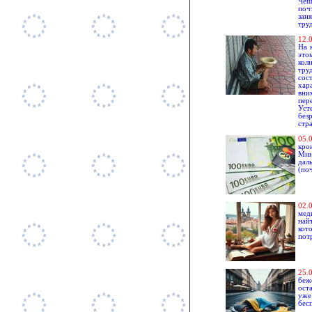
Чеш
поч
зан
тру
1
2.
На 
это
кол
тру
сос
хар
вни
пер
Уст
без
стр
05.
кро
Мин
дал
(поч
0
2.
мед
най
кот
пот
2
5.
беж
ост
уже
бес