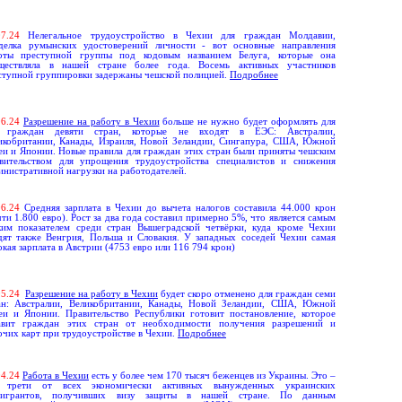
07
.
24
Нелегальное трудоустройство в Чехии для граждан Молдавии,
делка румынских удостоверений личности - вот основные направления
оты преступной группы под кодовым названием Белуга, которые она
ществляла в нашей стране более года. Восемь активных участников
ступной группировки задержаны чешской полицией.
Подробнее
0
6
.
24
Разрешение на работу в Чехии
больше не нужно будет оформлять для
 граждан девяти стран, которые не входят в ЕЭС: Австралии,
икобритании, Канады, Израиля, Новой Зеландии, Сингапура, США, Южной
еи и Японии. Новые правила для граждан этих стран были приняты чешским
вительством для упрощения трудоустройства специалистов и снижения
инистративной нагрузки на работодателей.
0
6
.
24
Средняя зарплата в Чехии до вычета налогов составила 44.000 крон
чти 1.800 евро). Рост за два года составил примерно 5%, что является самым
ким показателем среди стран Вышеградской четвёрки, куда кроме Чехии
дят также Венгрия, Польша и Словакия. У западных соседей Чехии самая
окая зарплата в Австрии (4753 евро или 116 794 крон)
0
5
.
24
Разрешение на работу в Чехии
будет скоро отменено для граждан семи
ан: Австралии, Великобритании, Канады, Новой Зеландии, США, Южной
еи и Японии. Правительство Республики готовит постановление, которое
авит граждан этих стран от необходимости получения разрешений и
очих карт при трудоустройстве в Чехии.
Подробнее
04
.
24
Работа в Чехии
есть у более чем 170 тысяч беженцев из Украины. Это –
 трети от всех экономически активных вынужденных украинских
игрантов, получивших визу защиты в нашей стране. По данным