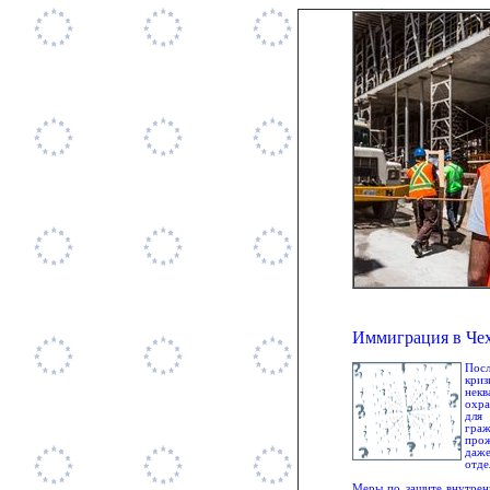
Иммиграция в Чехи
Посл
кри
некв
охра
для 
гра
прож
даж
отде
Меры по защите внутренн