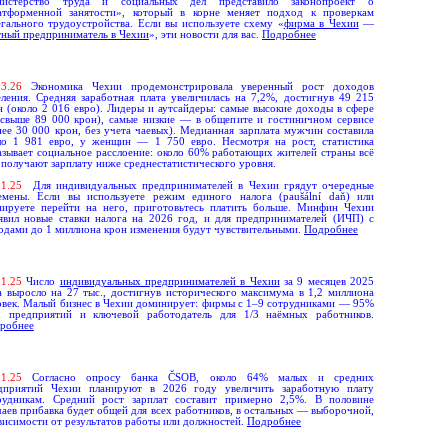
истерство труда и социальных дел
представило законопроект о
атформенной занятости», который в корне меняет подход к проверкам
егального трудоустройства.
Если вы используете схему «
фирма в Чехии
—
тный предприниматель в Чехии
», эти новости для вас.
Подробнее
0
3.
26
Экономика Чехии продемонстрировала уверенный рост доходов
еления. Средняя заработная плата увеличилась на 7,2%, достигнув 49 215
н (около 2 016 евро). Лидеры и аутсайдеры: самые высокие доходы в сфере
(свыше 89 000 крон), самые низкие — в общепите и гостиничном сервисе
нее 30 000 крон, без учета чаевых). Медианная зарплата мужчин составила
ло 1 981 евро, у женщин — 1 750 евро. Несмотря на рост, статистика
азывает социальное расслоение: около 60% работающих жителей страны всё
 получают зарплату ниже среднестатистического уровня.
11.
25
Для индивидуальных предпринимателей в Чехии грядут очередные
емены. Если вы используете режим единого налога (paušální daň) или
нируете перейти на него, приготовьтесь платить больше. Минфин Чехии
явил новые ставки налога на 2026 год, и для предпринимателей (ИЧП) с
одами до 1 миллиона крон изменения будут чувствительными.
Подробнее
11.
25
Число
индивидуальных предпринимателей в Чехии
за 9 месяцев 2025
а выросло на 27 тыс., достигнув исторического максимума в 1,2 миллиона
овек. Малый бизнес в Чехии доминирует: фирмы с 1–9 сотрудниками — 95%
х предприятий и ключевой работодатель для 1/3 наёмных работников.
робнее
11.
25
Согласно опросу банка ČSOB, около 64% малых и средних
дприятий Чехии планируют в 2026 году увеличить заработную плату
рудникам. Средний рост зарплат составит примерно 2,5%. В половине
чаев прибавка будет общей для всех работников, в остальных — выборочной,
ависимости от результатов работы или должностей.
Подробнее