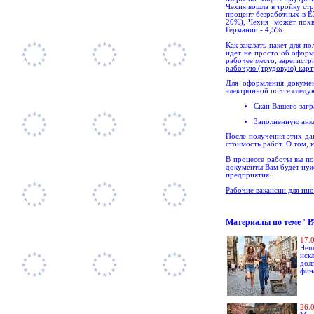
Чехия вошла в тройку стр
процент безработных в Е
20%), Чехия может похв
Германии - 4,5%.
Как заказать пакет для 
идет не просто об оформ
рабочее место, зарегистр
рабочую (трудовую) карт
Для оформления докуме
электронной почте следу
Скан Вашего загр
Заполненную анк
После получения этих д
стоимость работ. О том, 
В процессе работы вы по
документы Вам будет нужн
предприятия.
Рабочие вакансии для ин
Материалы по теме
"
Р
1
7.
Чеш
иск
дол
фин
2
6.