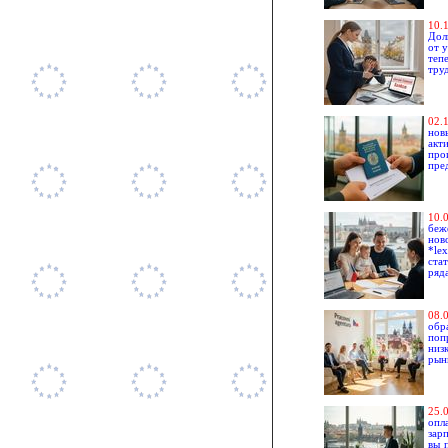
1
0.
Дол
от 
теп
тру
0
2.
нов
акт
про
пре
1
0.
беж
нов
*le
ста
ряд
08
.
обр
поп
низ
рын
2
5.
опл
зар
вы 