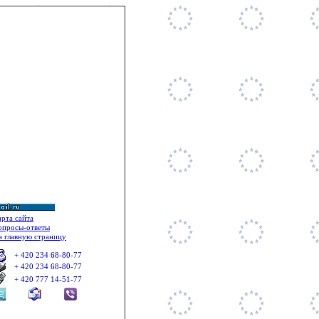
il: + 420 777 14 51 77 ©
арта сайта
опросы-ответы
а главную страницу
+ 420 234 68-80-77
+ 420 234 68-80-77
+ 420 777 14-51-77