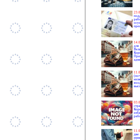
2
3.
под
раб
осу
пре
14
.
для
Вел
Кор
Пра
адм
1
1.
(по
низ
вхо
выс
03.
стр
Кор
изб
раб
11
.
две
имм