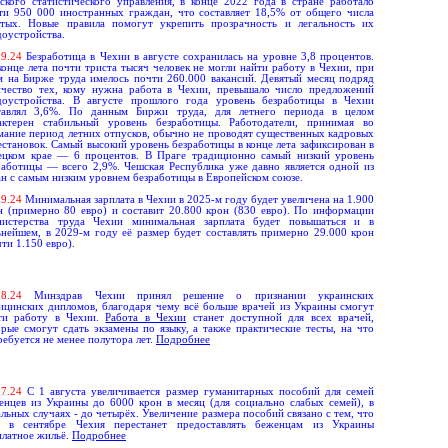
ского статистического управления, в конце 2022 года в стране работало
ти 950 000 иностранных граждан, что составляет 18,5% от общего числа
ятых. Новые правила помогут укрепить прозрачность и легальность их
доустройства.
0
9.
24
Безработица в Чехии в августе сохранилась на уровне 3,8 процентов.
конце лета почти триста тысяч человек не могли найти работу в Чехии, при
м на Бирже труда имелось почти 260.000 вакансий. Девятый месяц подряд
ичество тех, кому нужна работа в Чехии, превышало число предложений
доустройства. В августе прошлого года уровень безработицы в Чехии
тавлял 3,6%. По данным Биржи труда, для летнего периода в целом
актерен стабильный уровень безработицы. Работодатели, принимая во
мание период летних отпусков, обычно не проводят существенных кадровых
естановок. Самый высокий уровень безработицы в конце лета зафиксирован в
ецком крае — 6 процентов. В Праге традиционно самый низкий уровень
работицы — всего 2,9%. Чешская Республика уже давно является одной из
ан с самым низким уровнем безработицы в Европейском союзе.
0
9.
24
Минимальная зарплата в Чехии в 2025-м году будет увеличена на 1.900
н (примерно 80 евро) и составит 20.800 крон (830 евро). По информации
истерства труда Чехии минимальная зарплата будет повышаться и в
ьнейшем, в 2029-м году её размер будет составлять примерно 29.000 крон
ти 1.150 евро).
0
8
.
24
Минздрав Чехии принял решение о признании украинских
ицинских дипломов, благодаря чему всё больше врачей из Украины смогут
ти работу в Чехии.
Работа в Чехии
станет доступной для всех врачей,
орые смогут сдать экзамены по языку, а также практические тесты, на что
ребуется не менее полутора лет.
Подробнее
07
.
24
С 1 августа увеличивается размер гуманитарных пособий для семей
енцев из Украины до 6000 крон в месяц (для социально слабых семей), в
альных случаях - до четырёх. Увеличение размера пособий связано с тем, что
 в сентябре Чехия перестанет предоставлять беженцам из Украины
платное жильё.
Подробнее