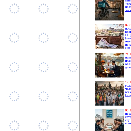
Мин
«пл
нел
час
0
7.
нас
кро
IT 
(ме
око
пок
еще
2
1.
пер
пла
объ
дох
17
.
год
чел
все
Под
0
5.
пре
сот
слу
в з