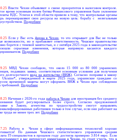
10.
25
Власти Чехии объявляют о смене приоритетов в налоговом контроле.
гое время основным полем битвы Финансового управления было уклонение
уплаты НДС. Успехи в этой области привели к тому, что контрольные органы
ерь перенаправляют свои ресурсы на новую цель: борьбу с нелегальным
доустройством.
Подробнее
10.
25
Если у Вас есть
фирма в Чехии
, то это открывает для Вас не только
ые возможности, но и прибавляет ответственность. Чешское правительство
ивно борется с теневой занятостью, и с октября 2025 года в законодательстве
изошли серьезные изменения, которые напрямую касаются каждого
дпринимателя.
Подробнее
0
9.
25
МВД Чехии сообщило, что около 15 000 из 80 000 украинских
енцев, подавших заявку, соответствуют основным условиям для получения
ого долгосрочного
вида на жительство (ВНЖ)
. Согласно поправке к закону
x Ukraine*, утвержденной в марте 2025 года, украинские граждане со
тусом временной защиты могут оформить ВНЖ в Чехии при соблюдении
а требований.
Подробнее
0
8.
25
Начиная с 2026-го года
работа в Чехии
для иностранцев без среднего
азования будет регулироваться более строго. Согласно предложенной
равке к Закону, агентства по трудоустройству смогут направлять
коквалифицированных работников только в том случае, если они работают на
ке труда не менее трех лет.
Подробнее
0
7.
25
Работа в Чехии в сфере информационных технологий хорошо
ачивается! По данным Чешского статистического управления средняя
плата IT-специалистов в прошлом году достигла примерно 3.814 евро. Если
программист и вас интересует
иммиграция в Чехию
, то стоит учесть, что в