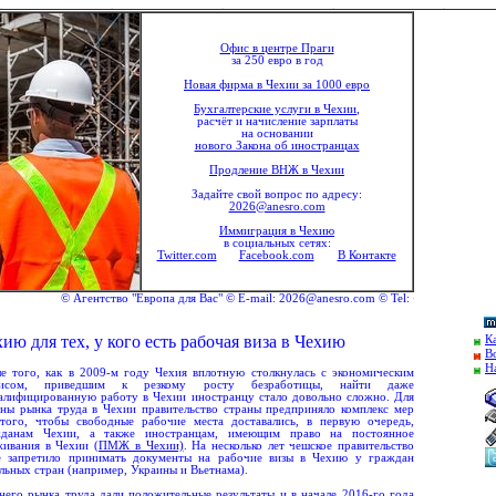
Офис в центре Праги
за 250 евро в год
Новая фирма в Чехии за 1000 евро
Бухгалтерские услуги в Чехии
,
расчёт и начисление зарплаты
на основании
нового Закона об иностранцах
Продление ВНЖ в Чехии
Задайте свой вопрос по адресу:
2026@anesro.com
Иммиграция в Чехию
в социальных сетях:
Twitter.com
Facebook.com
В Контакте
© Агентство "Европа для Вас" © E-mail: 2026@anesro.com © Tel: +420 292 333 176 © Mob
ю для тех, у кого есть рабочая виза в Чехию
К
В
Н
е того, как в 2009-м году Чехия вплотную столкнулась с экономическим
зисом, приведшим к резкому росту безработицы, найти даже
алифицированную работу в Чехии иностранцу стало довольно сложно. Для
ны рынка труда в Чехии правительство страны предприняло комплекс мер
того, чтобы свободные рабочие места доставались, в первую очередь,
жданам Чехии, а также иностранцам, имеющим право на постоянное
ивания в Чехии (
ПМЖ в Чехии)
. На несколько лет чешское правительство
е запретило принимать документы на рабочие визы в Чехию у граждан
льных стран (например, Украины и Вьетнама).
его рынка труда дали положительные результаты и в начале 2016-го года