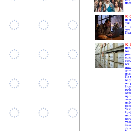
нас
0
3.
нов
так
сот
что
Под
02.1
ино
бы 
рее
воз
ест
все
рее
доч
пла
По 
бор
пос
Нов
раб
опа
про
чеш
циф
рас
Чех
Циф
ино
кот
удо
мак
Дол