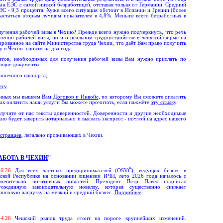
ан ЕЭС с самой низкой безработицей, отставая только от Германии. Средний
ЭС - 9,3 процента. Хуже всего ситуация обстоит в Испании и Греции (более
астаться вторым лучшим показателем в 4,8%. Меньше всего безработных в
получения рабочей визы в Чехию? Прежде всего нужно подчеркнуть, что речь
лении рабочей визы, но и о реальном трудоустройстве в чешской фирме на
ированное на сайте Министерства труда Чехии, что даёт Вам право получить
у в Чехии
сроком на два года.
нтов, необходимых для получения рабочей визы Вам нужно прислать по
ющие документы:
аничного паспорта;
ету
.
анных мы вышлем Вам
Договор и Инвойс
, по которому Вы сможете оплатить
как оплатить наши услуги Вы можете прочитать, если нажмёте
эту ссылку
.
лучите от нас тексты доверенностей. Доверенности и другие необходимые
о будет заверить нотариально и выслать экспресс - почтой на адрес нашего
остранцев
, легально проживающих в Чехии.
АБОТА В ЧЕХИИ
"
06
.
26
Для всех частных предпринимателей (OSVČ), ведущих бизнес в
ской Республике на основании лицензии ИЧП, лето 2026 года началось с
лючительно позитивных новостей. Президент Петр Павел подписал
гожданную законодательную новеллу, которая существенно снижает
ансовую нагрузку на мелкий и средний бизнес.
Подробнее
0
4.
26
Чешский рынок труда стоит на пороге крупнейших изменений.