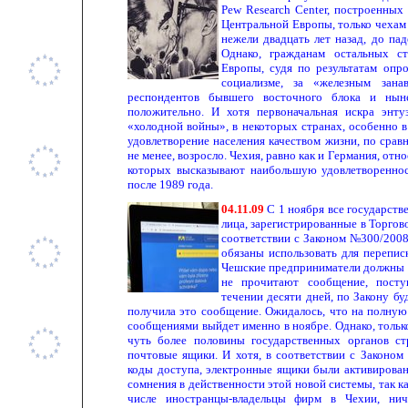
Pew Research Center, построенных
Центральной Европы, только чехам 
нежели двадцать лет назад, до па
Однако, гражданам остальных с
Европы, судя по результатам опро
социализме, за «железным зана
респондентов бывшего восточного блока и нын
положительно. И хотя первоначальная искра энту
«холодной войны», в некоторых странах, особенно в
удовлетворение населения качеством жизни, по срав
не менее, возросло. Чехия, равно как и Германия, отн
которых высказывают наибольшую удовлетворенно
после 1989 года.
04.11.09
С 1 ноября все государст
лица, зарегистрированные в Торгов
соответствии с Законом №300/2008
обязаны использовать для перепис
Чешские предприниматели должны п
не прочитают сообщение, пост
течении десяти дней, по Закону бу
получила это сообщение. Ожидалось, что на полную
сообщениями выйдет именно в ноябре. Однако, тольк
чуть более половины государственных органов ст
почтовые ящики. И хотя, в соответствии с Законом 
коды доступа, электронные ящики были активирован
сомнения в действенности этой новой системы, так к
числе иностранцы-владельцы фирм в Чехии, ни