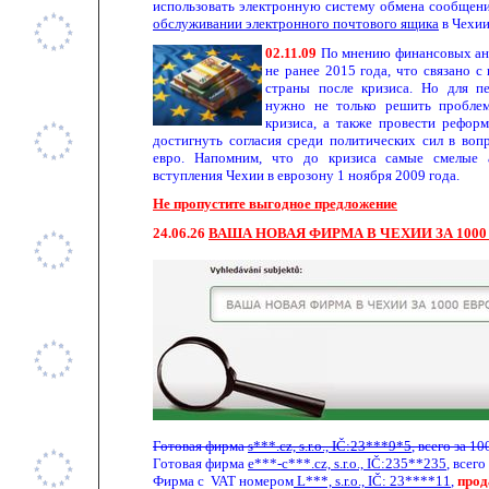
использовать электронную систему обмена сообщен
обслуживании электронного почтового ящика
в Чехии
02.11.09
По мнению финансовых ана
не ранее 2015 года, что связано с
страны после кризиса. Но для п
нужно не только решить проблем
кризиса, а также провести рефор
достигнуть согласия среди политических сил в воп
евро. Напомним, что до кризиса самые смелые 
вступления Чехии в еврозону 1 ноября 2009 года.
Не пропустите выгодное предложение
24.
0
6.
26
ВАША НОВАЯ ФИРМА В ЧЕХИИ ЗА 1000
Готовая фирма
s***.cz, s.r.o., IČ:23***9*5
, всего за 
Готовая фирма
e***-c***.cz, s.r.o., IČ:235**235
, всего
Фирма с
VAT
номером
L***, s.r.o.,
IČ
: 23****11
,
прод