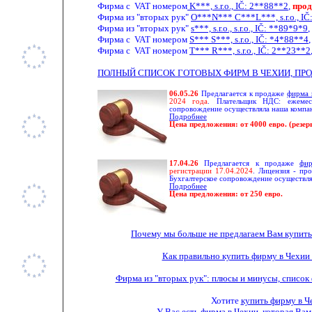
Фирма с
VAT
номером
K***, s.r.o.,
IČ
: 2**88**2
,
прод
Фирма из "вторых рук"
O***N*** C***L
**
*, s.r.o., 
Фирма из "вторых рук"
s***, s.r.o.,
s.
r.o., IČ: **89*9*9
,
Фирма с
VAT
номером
S*** S***, s.r.o.,
IČ: *4*88**4
,
Фирма с
VAT
номером
T*** R***, s.r.o., IČ: 2**23**2
ПОЛНЫЙ СПИСОК ГОТОВЫХ ФИРМ В ЧЕХИИ, ПРО
06.05.26
Предлагается к продаже
фирма 
2024 года
. Плательщик НДС: ежемеся
сопровождение осуществляла наша компан
Подробнее
Цена предложения: от 4000 евро.
(резер
17.04.26
Предлагается к продаже
фи
регистрации 17.04.2024
. Лицензия - пр
Бухгалтерское сопровождение осуществля
Подробнее
Цена предложения: от 250 евро.
Почему мы больше не предлагаем Вам купить
Как правильно купить фирму в Чехии
Фирма из "вторых рук": плюсы и минусы, список
Хотите
купить фирму в Ч
У Вас есть
фирма в Чехии
, которая Ва