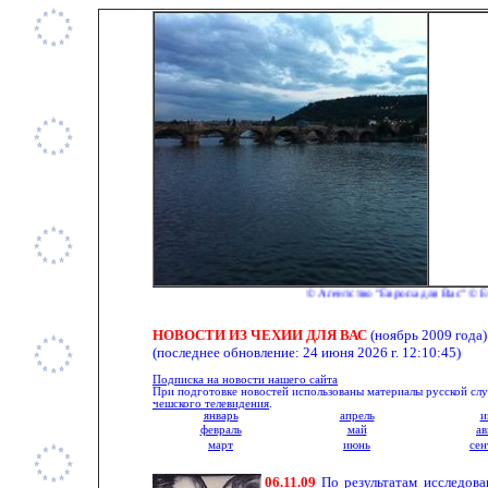
© Агентство "Европа для Вас" © E-mai
НОВОСТИ ИЗ ЧЕХИИ ДЛЯ ВАС
(ноябрь 2009 года)
(последнее обновление:
24 июня 2026 г. 12:10:45
)
Подписка на новости нашего сайта
При подготовке новостей использованы материалы русской с
чешского телевидения
.
январь
апрель
и
февраль
май
ав
март
июнь
сен
06.11.09
По результатам исследов