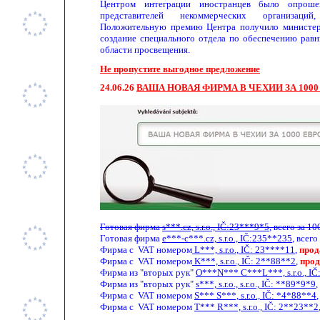
Центром интеграции иностранцев было опроше
представителей некоммерческих организаци
Положительную премию Центра получило министерс
создание специального отдела по обеспечению рав
области просвещения.
Не пропустите выгодное предложение
24.
0
6.
26
ВАША НОВАЯ ФИРМА В ЧЕХИИ ЗА 1000
Готовая фирма
s***.cz, s.r.o., IČ:23***9*5
, всего за 
Готовая фирма
e***-c***.cz, s.r.o., IČ:235**235
, всего
Фирма с
VAT
номером
L***, s.r.o.,
IČ
: 23****11
,
прод
Фирма с
VAT
номером
K***, s.r.o.,
IČ
: 2**88**2
,
прод
Фирма из "вторых рук"
O***N*** C***L
**
*, s.r.o., 
Фирма из "вторых рук"
s***, s.r.o.,
s.
r.o., IČ: **89*9*9
,
Фирма с
VAT
номером
S*** S***, s.r.o.,
IČ: *4*88**4
,
Фирма с
VAT
номером
T*** R***, s.r.o., IČ: 2**23**2