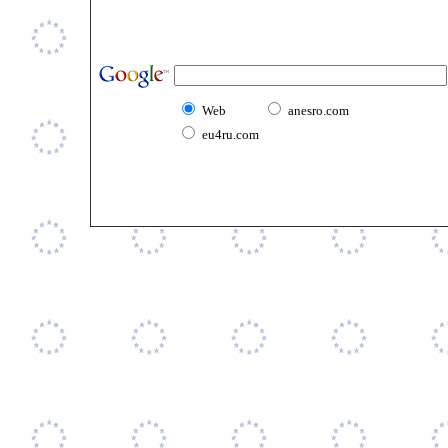
Web
anesro.com
eu4ru.com