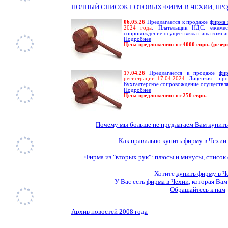
ПОЛНЫЙ СПИСОК ГОТОВЫХ ФИРМ В ЧЕХИИ, ПРО
06.05.26
Предлагается к продаже
фирма 
2024 года
. Плательщик НДС: ежемеся
сопровождение осуществляла наша компан
Подробнее
Цена предложения: от 4000 евро.
(резер
17.04.26
Предлагается к продаже
фи
регистрации 17.04.2024
. Лицензия - пр
Бухгалтерское сопровождение осуществля
Подробнее
Цена предложения: от 250 евро.
Почему мы больше не предлагаем Вам купить
Как правильно купить фирму в Чехии
Фирма из "вторых рук": плюсы и минусы, список
Хотите
купить фирму в Ч
У Вас есть
фирма в Чехии
, которая Ва
Обращайтесь к нам
Архив новостей 2008 года