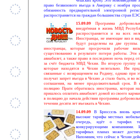
чешских крон). Это нововведение з
право безвизового въезда в Америку с ноября прош
обязанность предварительной электронной ре
распространяется на граждан большинства стран ЕЭС
15.09.09
Программа добровольн
внедрённая в жизнь МВД Республи
распространяется и на всех не
Иностранцы, не имеющие виз и вид
будут разделены на две группы
иностранцы, которые просрочили рабочие ви
существованию в результате потери работы. Эти 
авиабилет, а также право в последнюю ночь перед о
за счёт бюджета МВД Чехии. Во вторую группу п
которые находятся в Чехии нелегально. Им при
связанные с возвращением на Родину, однако при э
получат запрет въезда в Чехию ,а стало быть, и во 
соглашения, на менее продолжительный срок. В 
полицию Праги обратилась иностранка, которая на
пришлось оплатить авиабилет домой из своего кармана
в полицию до начала действия программы добровольн
течении десяти лет въезжать в Чехию.
14.09.09
В Брюссель вновь кри
высокие тарифы местных мобильн
очередь, идёт о тарифах те
конкурирующими компаниями. 
тарифных планах может достиг
Напомним, что сейчас в Чехии дей