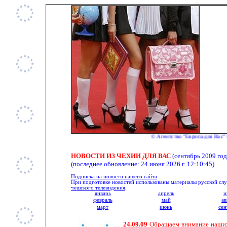
© Агентство "Европа для Вас" © E-m
НОВОСТИ ИЗ ЧЕХИИ ДЛЯ ВАС
(сентябрь 2009 год
(последнее обновление:
24 июня 2026 г. 12:10:45
)
Подписка на новости нашего сайта
При подготовке новостей использованы материалы русской с
чешского телевидения
.
январь
апрель
и
февраль
май
ав
март
июнь
сен
24.09.09
Обращаем внимание наших 