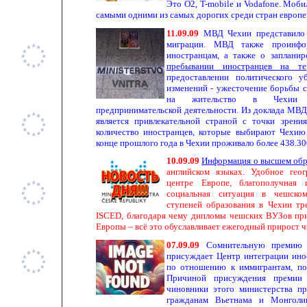
Это O2, T-mobile и Vodafone. Моб
самыми одними из самых дорогих среди стран европе
11.09.09
МВД Чехии представило 
миграции. МВД также проинфо
иностранцам, а также о заплани
пребывании иностранцев на те
предоставлении политического 
изменений - ужесточение борьбы 
на жительство в Чехии 
предпринимательской деятельности. Из доклада МВД 
является привлекательной страной с точки зрени
количество иностранцев, которые выбирают Чехию 
конце прошлого года в Чехии проживало более 438.30
10.09.09
Информация о высшем обр
английском языках. Удобное гео
центре Европе, благополучная 
социальная ситуация в чешском
ступеней образования в Чехии т
ISCED, благодаря чему дипломы чешских ВУЗов при
Европы – всё это обуславливает ежегодный прирост чи
07.09.09
Сомнительную премию 
присуждает Центр интеграции ино
по отношению к иммигрантам, п
Причиной присуждения премии
чиновники этого министерства п
гражданам Вьетнама и Монголи