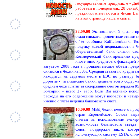
государственным праздником - Днё
работаем в понедельник, 28 сентяб
праздники отмечаются в Чехии В
на этой
странице нашего сайта.
22.09.09
Экономический кризис пр
стали снижать процентные ставки п
0,4% сообщил Raiffeisenbank. Те
покупку жилой недвижимости в Ч
сберегательный банк снизил св
Коммерческий банк временно пре
ипотечных кредитов с фиксацией н
августом 2008 года в прошлом месяце объем пред
снизился в Чехии на 30%. Средняя ставка по кредитам
находится на седьмом месте в ЕЭС по размеру б
дорогие - итальянские банки, дешевле всего содержа
среднем чехи платят за содержание счётов порядка 95 
Болгарии – всего 27 евро. Если Вы активно испол
расходы на его содержание могут возрасти в четыр
именно оплата ведения банковского счета.
16.09.09
МВД Чехии вместе с проф
стран Европейского Союза выра
оплаты за использование элек
возможность безвизового въезд
Сенат поддержал закон, котор
использующих систему ESTA, опла