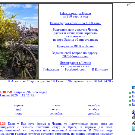
(*)
Офис в центре Праги
за 250 евро в год
Новая фирма в Чехии за 1000 евро
Бухгалтерские услуги в Чехии
,
расчёт и начисление зарплаты
на основании
нового Закона об иностранцах
Продление ВНЖ в Чехии
Задайте свой вопрос по адресу:
2026@anesro.com
Иммиграция в Чехию
в социальных сетях:
Twitter.com
Facebook.com
В Контакте
© Агентство "Европа для Вас" © E-mail: 2026@anesro.com © Tel: +420 292 333 176 © Mob
ДЛЯ ВАС
(апрель 20
26
-го года)
К
4 июня 2026 г. 12:11:42
)
Н
П
Н
апрель
июль
октябрь
май
август
ноябрь
июнь
сентябрь
декабрь
4.
26
Если у Вас есть
фирма в Чехии
, то наступившая весна вряд ли
оциируется с сезоном цветения сакур в Праге, в первую для всех
дпринимателей это горячая пора налоговой отчетности. В 2026-м году
ила сдачи годовых отчётов остаются строгими, но знание нюансов поможет