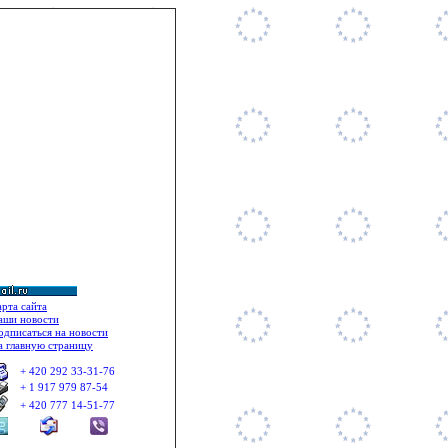
il: + 420 777 14 51 77 ©
арта сайта
аши новости
одписаться на новости
а главную страницу
+ 420 292 33
-
31
-
76
+ 1 917 979 87-54
+ 420 777 14-51-77