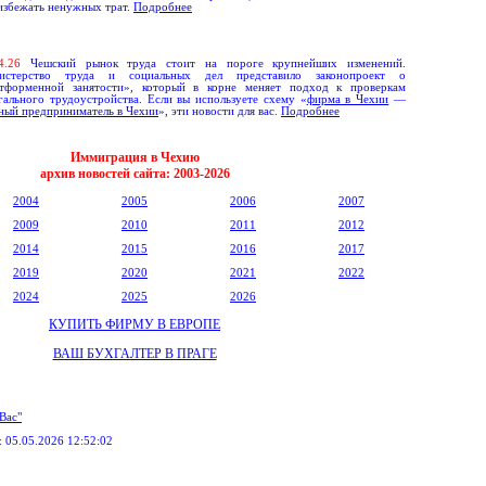
избежать ненужных трат.
Подробнее
4.
26
Чешский рынок труда стоит на пороге крупнейших изменений.
истерство труда и социальных дел
представило законопроект о
атформенной занятости», который в корне меняет подход к проверкам
гального трудоустройства.
Если вы используете схему «
фирма в Чехии
—
ный предприниматель в Чехии
», эти новости для вас.
Подробнее
Иммиграция в Чехию
архив новостей сайта: 2003-20
2
6
2004
2005
2006
2007
2009
2010
2011
2012
2014
2015
2016
2017
2019
2020
2021
2022
2024
2025
2026
КУПИТЬ ФИРМУ В ЕВРОПЕ
ВАШ БУХГАЛТЕР В ПРАГЕ
Вас"
:
05.05.2026 12:52:02