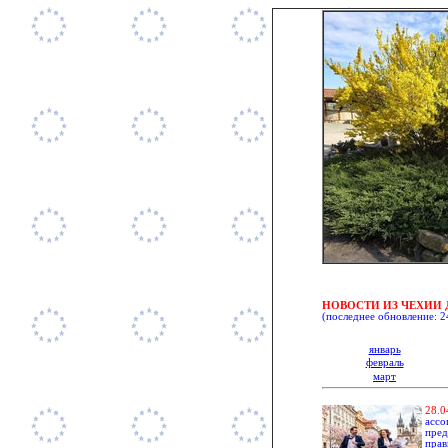
НОВОСТИ ИЗ ЧЕХИИ 
(последнее обновление:
2
январь
февраль
март
2
8.
0
асс
пре
прав