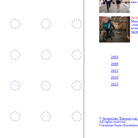
вам 
2
6.
0
Мин
«пл
неле
част
2003
2008
2013
2018
2023
©
Агентство "Европа для 
All rights reserved.
Страница была обновлена