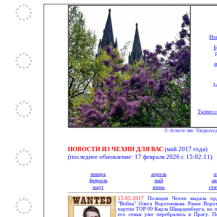
Нов
Б
н
З
Twitter.
© Агентство "Европа для 
НОВОСТИ ИЗ ЧЕХИИ ДЛЯ ВАС
(май 2017 года)
(последнее обновление:
17 февраля 2026 г. 15:02:11
)
январь
апрель
и
февраль
май
ав
март
июнь
сен
15.
0
5.201
7
Полиция Чехии выдала орд
"Война" Олега Воротникова. Ранее Воро
партии ТОР 09 Карла Шварценберга, но п
его семья уже перебрались в Прагу. П