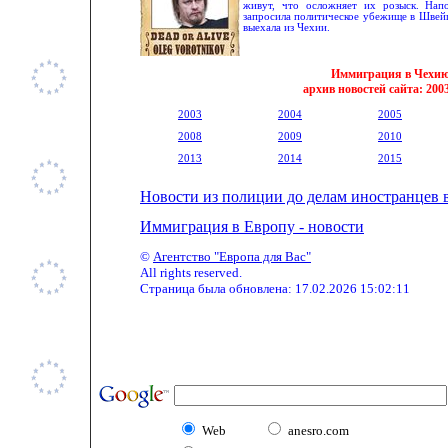
живут, что осложняет их розыск. Нап
запросила политическое убежище в Швей
выехала из Чехии.
Иммиграция в Чехи
архив новостей сайта: 200
2003
2004
2005
2008
2009
2010
2013
2014
2015
Новости из полиции до делам иностранцев 
Иммиграция в Европу - новости
©
Агентство "Европа для Вас"
All rights reserved.
Страница была обновлена:
17.02.2026 15:02:11
Web
anesro.com