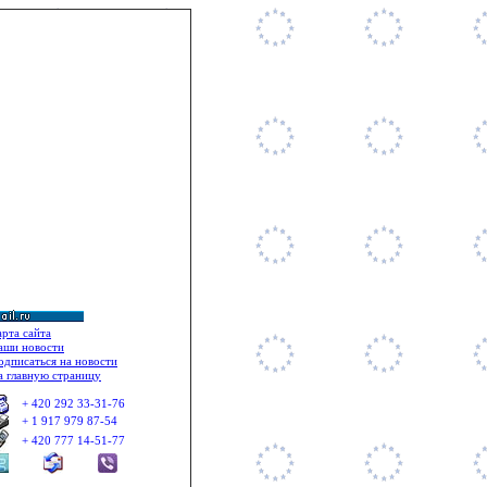
il: + 420 777 14 51 77 ©
арта сайта
аши новости
одписаться на новости
а главную страницу
+ 420 292 33
-
31
-
76
+ 1 917 979 87-54
+ 420 777 14-51-77