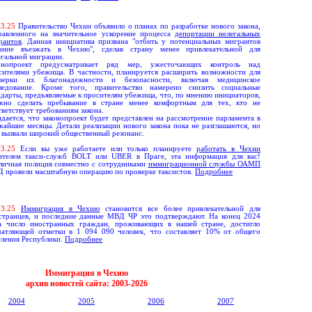
0
3.
25
Правительство Чехии объявило о планах по разработке нового закона,
равленного на значительное ускорение процесса
депортации нелегальных
рантов
. Данная инициатива призвана "отбить у потенциальных мигрантов
ание въезжать в Чехию", сделав страну менее привлекательной для
егальной миграции.
онопроект предусматривает ряд мер, ужесточающих контроль над
сителями убежища. В частности, планируется расширить возможности для
верки их благонадежности и безопасности, включая медицинское
ледование. Кроме того, правительство намерено снизить социальные
ндарты, предъявляемые к просителям убежища, что, по мнению инициаторов,
жно сделать пребывание в стране менее комфортным для тех, кто не
тветствует требованиям закона.
дается, что законопроект будет представлен на рассмотрение парламента в
жайшие месяцы. Детали реализации нового закона пока не разглашаются, но
 вызвали широкий общественный резонанс.
0
3.
25
Если вы уже работаете или только планируете
работать
в Чехии
ителем такси-служб
BOLT
или
UBER
в Праге, эта информация для вас!
личная полиция совместно с сотрудниками
иммиграционной службы ОАМП
Д
провели масштабную операцию по проверке таксистов.
Подробнее
0
3.
25
Иммиграция в Чехию
становится все более привлекательной для
странцев, и последние данные МВД ЧР это подтверждают. На конец 2024
а число иностранных граждан, проживающих в нашей стране, достигло
чатляющей отметки в 1 094 090 человек, что составляет 10% от общего
еления Республики.
Подробнее
Иммиграция в Чехию
архив новостей сайта: 2003-20
2
6
2004
2005
2006
2007