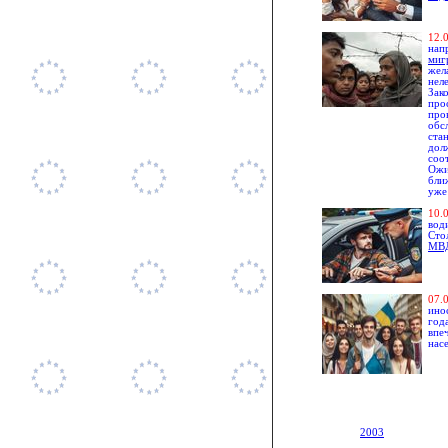
1
2.
нап
миг
жел
нел
Зак
про
про
обс
ста
дол
соо
Ожи
бли
уже
1
0.
вод
Сто
МВ
0
7.
ино
год
впе
нас
2003