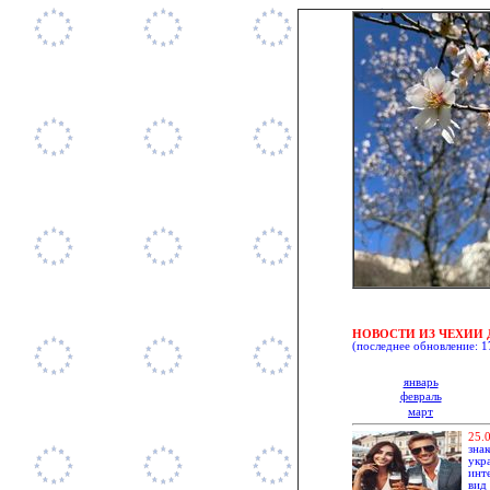
НОВОСТИ ИЗ ЧЕХИИ 
(последнее обновление:
1
январь
февраль
март
25.
зна
укр
инт
вид