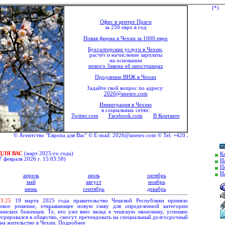
(*)
Офис в центре Праги
за 250 евро в год
Новая фирма в Чехии за 1000 евро
Бухгалтерские услуги в Чехии
,
расчёт и начисление зарплаты
на основании
нового Закона об иностранцах
Продление ВНЖ в Чехии
Задайте свой вопрос по адресу:
2026@anesro.com
Иммиграция в Чехию
в социальных сетях:
Twitter.com
Facebook.com
В Контакте
© Агентство "Европа для Вас" © E-mail: 2026@anesro.com © Tel: +420 292 333 176 © Mob
ДЛЯ ВАС
(март 20
2
5-го года)
К
7 февраля 2026 г. 15:03:58
)
Н
П
Н
апрель
июль
октябрь
май
август
ноябрь
июнь
сентябрь
декабрь
0
3.
25
19 марта 2025 года правительство Чешской Республики приняло
ковое решение, открывающее новую главу для определенной категории
аинских беженцев. Те, кто уже внес вклад в чешскую экономику, успешно
егрировался в общество, смогут претендовать на специальный долгосрочный
 на жительство в Чехии
.
Подробнее