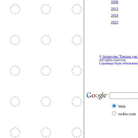
2008
2013
2018
2023
©
Агентство "Европа для 
All rights reserved.
Страница была обновлена
Web
eu4ru.com