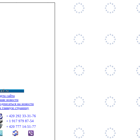
 176 © Mobil: + 420 777 14 51 77 ©
арта сайта
аши новости
одписаться на новости
а главную страницу
+ 420 292 33
-
31
-
76
+ 1 917 979 87-54
+ 420 777 14-51-77