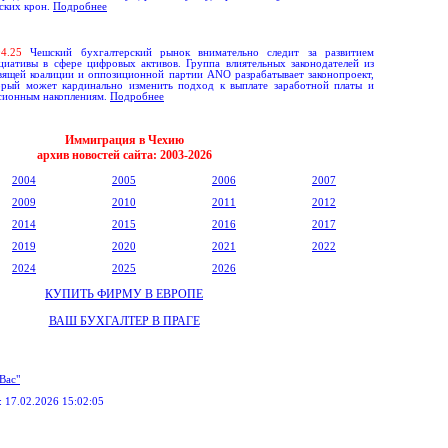
ских крон.
Подробнее
0
4
.
25
Чешский бухгалтерский рынок внимательно следит за развитием
циативы в сфере цифровых активов. Группа влиятельных законодателей из
вящей коалиции и оппозиционной партии ANO разрабатывает законопроект,
орый может кардинально изменить подход к выплате заработной платы и
сионным накоплениям.
Подробнее
Иммиграция в Чехию
архив новостей сайта: 2003-20
2
6
2004
2005
2006
2007
2009
2010
2011
2012
2014
2015
2016
2017
2019
2020
2021
2022
2024
2025
2026
КУПИТЬ ФИРМУ В ЕВРОПЕ
ВАШ БУХГАЛТЕР В ПРАГЕ
Вас"
:
17.02.2026 15:02:05