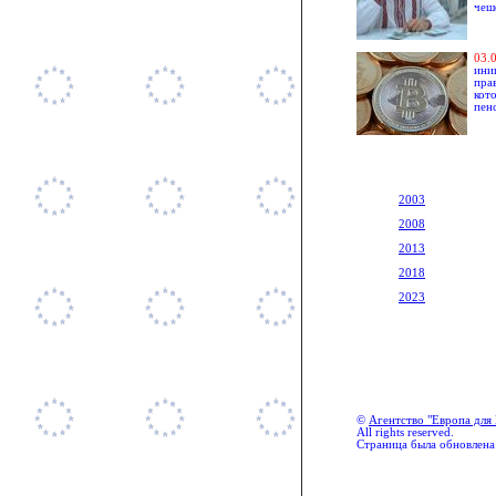
чеш
0
3.
ини
пра
кот
пен
2003
2008
2013
2018
2023
©
Агентство "Европа для 
All rights reserved.
Страница была обновлена