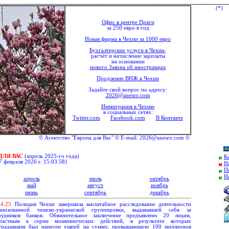
(*)
Офис в центре Праги
за 250 евро в год
Новая фирма в Чехии за 1000 евро
Бухгалтерские услуги в Чехии
,
расчёт и начисление зарплаты
на основании
нового Закона об иностранцах
Продление ВНЖ в Чехии
Задайте свой вопрос по адресу:
2026@anesro.com
Иммиграция в Чехию
в социальных сетях:
Twitter.com
Facebook.com
В Контакте
© Агентство "Европа для Вас" © E-mail: 2026@anesro.com © Tel: +420 292 333
ДЛЯ ВАС
(апрель 20
2
5-го года)
К
7 февраля 2026 г. 15:03:58
)
Н
П
Н
апрель
июль
октябрь
май
август
ноябрь
июнь
сентябрь
декабрь
0
4.
25
Полиция Чехии завершила масштабное расследование деятельности
анизованной чешско-украинской группировки, выдававшей себя за
рудников банков. Обвинительное заключение предъявлено 20 лицам,
частным к серии мошеннических действий, в результате которых
традавшим был нанесен ущерб на сумму, превышающую 100 миллионов