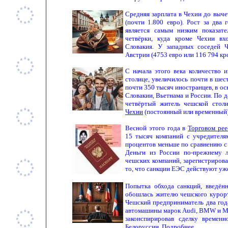
Средняя зарплата в Чехии до выче
(почти 1.800 евро). Рост за два
является самым низким показат
четвёрки, куда кроме Чехии вх
Словакия. У западных соседей Ч
Австрии (4753 евро или 116 794 кр
С начала этого века количество 
столице, увеличилось почти в шес
почти 350 тысяч иностранцев, в ос
Словакии, Вьетнама и России. По
четвёртый житель чешской сто
Чехии
(постоянный или временный)
Весной этого года в
Торговом рее
15 тысяч компаний с учредителям
процентов меньше по сравнению с 
Деньги из России по-прежнему 
чешских компаний, зарегистриров
то, что санкции ЕЭС действуют уж
Попытка обхода санкций, введён
обошлась жителю чешского курор
Чешский предприниматель два год
автомашины марок Audi, BMW и Me
законспирировав сделку временн
Белоруссии.
Подробнее