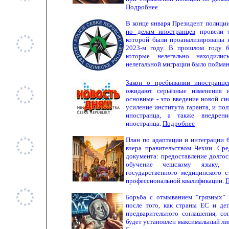
Подробнее
В
конце января Президент полици
по делам иностранцев
провели т
которой были проанализированы 
2023-м году. В прошлом году б
которые нелегально находили
нелегальной миграции было пойман
Закон о пребывании иностранц
ожидают серьёзные изменения и
основные - это введение новой с
усиление института гаранта, и по
иностранца, а также внедрени
иностранца.
Подробнее
План по адаптации и интеграции 
вчера правительством Чехии. Ср
документа: предоставление долгос
обучение чешскому языку,
государственного медицинского 
профессиональной квалификации.
П
Борьба с отмыванием “грязных”
после того, как страны ЕС и де
предварительного соглашения, со
будет установлен максимальный ли