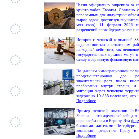
Чехия официально закрепила за с
крипто-хабов Европы. Согласно 
переломным для индустрии: объем
вырос вдвое, достигнув внушитель
млн евро). 11 февраля 2026 
разрешений провайдерам услуг с 
История с чешской компанией SSR-
недвижимостью в столичном рай
наглядный кейс того, как меняюще
государственных органов могут в
схему в серьезную финансовую наг
По данным иммиграционной поли
продемонстрировал две раз
значительный рост числа инос
пребывания внутри страны, и 
миграции через чешскую террит
задержано 10 838 нелегалов, что 
Подробнее
Пример чешской компании JetBr
России, — это идеальный кейс дл
перенос бизнеса в Европу. Эта
фирм
бывшими жителями Петербурга 
компания превратила Прагу в 
Подробнее