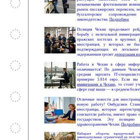
называемыми флотильными компан
рынок пассажирских перевозок, н
бухгалтерское сопровождени
законодательства.
Подробнее
Полиция Чехии продолжает рей
борьбу с нелегальной иммиграци
пражских хостелах и крупных 
иностранцев, у которых не был
подтверждающих их легально
задержанным грозит
депортация из
Работа в Чехии в сфере инфор
оплачивается! По данным Чешско
средняя зарплата IT-специали
примерно 3.814 евро. Если вы 
иммиграция в Чехию
, то стоит уч
сфере ещё выше — в среднем более
Отличные новости для иностран
новую работу! Омбудсмен Стани
иностранцы, которые зарегистри
соискатели работы, имеют право 
государством. Эту позицию 
здравоохранения Чехии.
Подробне
Набирает обороты юридический и
законодательных ограничений на получе