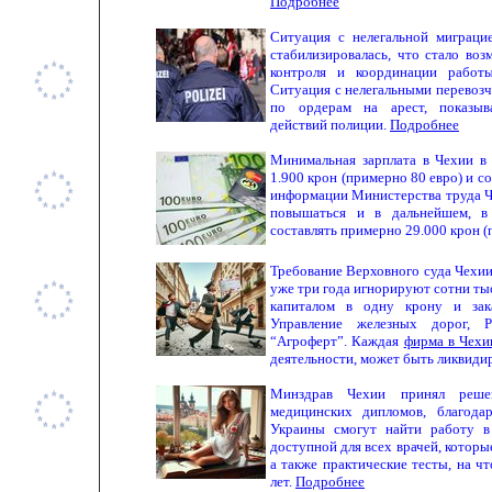
Подробнее
Ситуация с нелегальной миграци
стабилизировалась, что стало во
контроля и координации работы
Ситуация с нелегальными перевоз
по ордерам на арест, показыв
действий полиции.
Подробнее
Минимальная зарплата в Чехии в 
1.900 крон (примерно 80 евро) и со
информации Министерства труда Ч
повышаться и в дальнейшем, в
составлять примерно 29.000 крон 
Требование Верховного суда Чехии
уже три года игнорируют сотни ты
капиталом в одну крону и зака
Управление железных дорог, P
“Агроферт”. Каждая
фирма в Чехи
деятельности, может быть ликвиди
Минздрав Чехии принял реше
медицинских дипломов, благода
Украины смогут найти работу 
доступной для всех врачей, которы
а также практические тесты, на ч
лет.
Подробнее