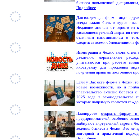
бизнеса повышенной дисциплины,
Подробнее
Для владельцев фирм и индивидуа
всегда важно быть в курсе изме
Недавние анонсы от одного из 
касающиеся условий закрытия счет
отличным напоминанием о том,
следить за всеми обновлениями в ф
Иммиграция в Чехию
вновь стала 
увеличило нормативные расхо
учитываются при расчёте мини
иностранцу для
продления вид
получения права на постоянное пр
Если у Вас есть
фирма в Чехии
, т
новые возможности, но и прибав
правительство активно борется с 
2025 года в законодательстве п
которые напрямую касаются каждо
Планируете
открыть фирму в
предпринимателей, особенно основ
выбирают
виртуальный адрес в Че
ведения бизнеса в Чехии. Это не 
выгодный и практичный подход
Подробнее