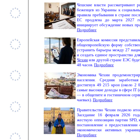
Чешские власти рассматривают р
беженцев
из Украины к социальн
правила пребывания в стране посл
ЕС продлена до марта 2027 го
инициирует обсуждение новых пра
Подробнее
Европейская комиссия представи
общеевропейскую форму собствен
устранить барьеры между 27 нац
и создать единое пространство дл
Чехии
или другой стране ЕЭС буде
48 часов.
Подробнее
Экономика Чехии продемонстрир
населения. Средняя заработна
достигнув 49 215 крон (около 2 
самые высокие доходы в сфере IT (
— в общепите и гостиничном серви
чаевых).
Подробнее
Правительство Чехии подвело ито
Заседание 16 февраля 2026 год
жесткую оппозицию партии SPD, 
постановление о предоставлении
экономически активных украинц
Подробнее