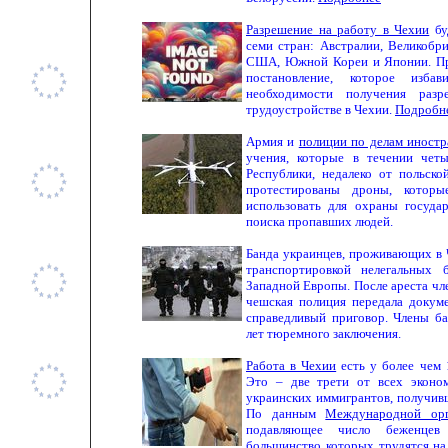
Разрешение на работу в Чехии
бу
семи стран: Австралии, Великобр
США, Южной Кореи и Японии. Пра
постановление, которое изб
необходимости получения раз
трудоустройстве в Чехии.
Подробн
Армия и
полиции по делам иностр
учения, которые в течении чет
Республики, недалеко от польск
протестированы дроны, которы
использовать для охраны госуда
поиска пропавших людей.
Банда украинцев, проживающих в Ч
транспортировкой нелегальных
Западной Европы. После ареста чл
чешская полиция передала докум
справедливый приговор. Члены б
лет тюремного заключения.
Работа в Чехии
есть у более чем 
Это – две трети от всех эконо
украинских иммигрантов, получив
По данным
Международной ор
подавляющее число беженце
большинство которых трудятся на