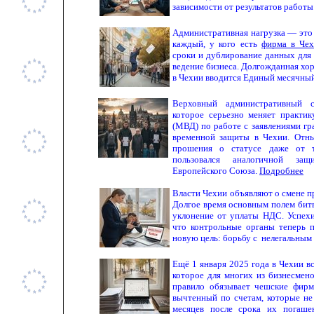
зависимости от результатов работ
Административная нагрузка — это 
каждый, у кого есть
фирма в Че
сроки и дублирование данных для
ведение бизнеса. Долгожданная хор
в Чехии вводится Единый месячный
Верховный административный с
которое серьезно меняет практи
(МВД) по работе с заявлениями г
временной защиты
в Чехии. Отн
прошения о статусе даже от т
пользовался аналогичной за
Европейского Союза.
Подробнее
Власти Чехии объявляют о смене п
Долгое время основным полем бит
уклонение от уплаты НДС. Успехи
что контрольные органы теперь 
новую цель: борьбу с нелегальным
Ещё 1 января 2025 года в Чехии в
которое для многих из бизнесмен
правило обязывает чешские фирм
вычтенный по счетам, которые не
месяцев после срока их погаше