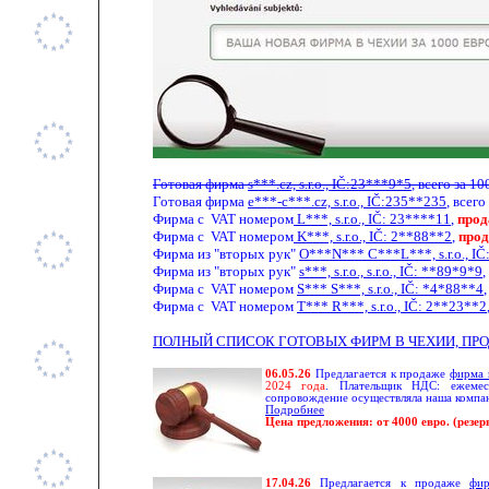
Готовая фирма
s***.cz, s.r.o., IČ:23***9*5
, всего за 
Готовая фирма
e***-c***.cz, s.r.o., IČ:235**235
, всего
Фирма с
VAT
номером
L***, s.r.o.,
IČ
: 23****11
,
прод
Фирма с
VAT
номером
K***, s.r.o.,
IČ
: 2**88**2
,
прод
Фирма из "вторых рук"
O***N*** C***L
**
*, s.r.o., 
Фирма из "вторых рук"
s***, s.r.o.,
s.
r.o., IČ: **89*9*9
,
Фирма с
VAT
номером
S*** S***, s.r.o.,
IČ: *4*88**4
,
Фирма с
VAT
номером
T*** R***, s.r.o., IČ: 2**23**2
ПОЛНЫЙ СПИСОК ГОТОВЫХ ФИРМ В ЧЕХИИ, ПРО
06.05.26
Предлагается к продаже
фирма 
2024 года
. Плательщик НДС: ежемеся
сопровождение осуществляла наша компан
Подробнее
Цена предложения: от 4000 евро.
(резер
17.04.26
Предлагается к продаже
фи