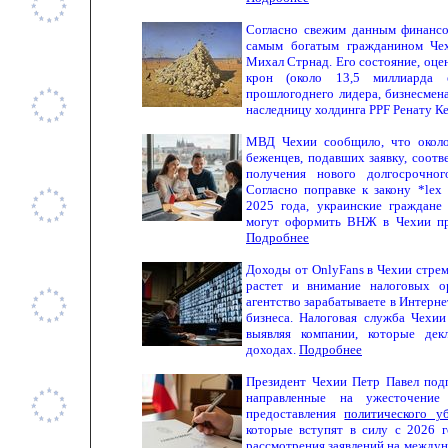
Согласно свежим данным финансо
самым богатым гражданином Чех
Михал Стрнад. Его состояние, оце
крон (около 13,5 миллиарда 
прошлогоднего лидера, бизнесмен
наследницу холдинга PPF Ренату Ке
МВД Чехии сообщило, что около
беженцев, подавших заявку, соот
получения нового долгосрочн
Согласно поправке к закону *lex
2025 года, украинские граждане
могут оформить ВНЖ в Чехии пр
Подробнее
Доходы от OnlyFans в Чехии стрем
растет и внимание налоговых о
агентство зарабатываете в Интерне
бизнеса. Налоговая служба Чехии
выявляя компании, которые де
доходах.
Подробнее
Президент Чехии Петр Павел подп
направленные на ужесточение
предоставления
политического 
которые вступят в силу с 2026 г
рассмотрения заявлений на между