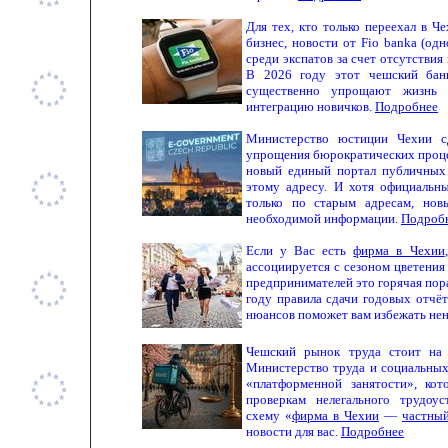
Для тех, кто только переехал в Ч
бизнес, новости от Fio banka (од
среди экспатов за счет отсутстви
В 2026 году этот чешский банк
существенно упрощают жизнь 
интеграцию новичков.
Подробнее
Министерство юстиции Чехии с
упрощения бюрократических проце
новый единый портал публичных 
этому адресу. И хотя официальн
только по старым адресам, нов
необходимой информации.
Подроб
Если у Вас есть
фирма в Чехии
ассоциируется с сезоном цветения 
предпринимателей это горячая пор
году правила сдачи годовых отчёт
нюансов поможет вам избежать не
Чешский рынок труда стоит на 
Министерство труда и социальных
«платформенной занятости», ко
проверкам нелегального трудоуст
схему «
фирма в Чехии
—
частны
новости для вас.
Подробнее