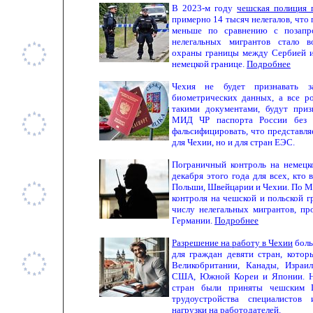
В 2023-м году
чешская полиция 
примерно 14 тысяч нелегалов, что
меньше по сравнению с позапр
нелегальных мигрантов стало 
охраны границы между Сербией и
немецкой границе.
Подробнее
Чехия не будет признавать з
биометрических данных, а все ро
такими документами, будут приз
МИД ЧР паспорта России без 
фальсифицировать, что представля
для Чехии, но и для стран ЕЭС.
Пограничный контроль на немецк
декабря этого года для всех, кто
Польши, Швейцарии и Чехии. По М
контроля на чешской и польской г
числу нелегальных мигрантов, п
Германии.
Подробнее
Разрешение на работу в Чехии
боль
для граждан девяти стран, котор
Великобритании, Канады, Израил
США, Южной Кореи и Японии. Но
стран были приняты чешским П
трудоустройства специалистов
нагрузки на работодателей.