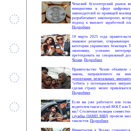
Чешский бухгалтерский рынок вн
инициативы в сфере цифровых 
законодателей из правящей коали
разрабатывает законопроект, кот
подход к выплате заработной пл
Подробнее
19 марта 2025 года правительст
знаковое решение, открывающее
категории украинских беженцев. Т
экономику, успешно интегри
претендовать на специальный д
Чехии
.
Подробнее
Правительство Чехии объявило 
закона, направленного на зна
депортации нелегальных мигрант
"отбить у потенциальных мигран
сделав страну менее привлекател
Подробнее
Если вы уже работаете или толь
водителем такси-служб
BOLT
или
вас! Столичная полиция совместн
службы ОАМП МВД
провели мас
таксистов.
Подробнее
Иммиграция в Чехию
становится 