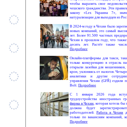
чтобы выразить свое недовольст
чешского гражданства. Эти правил
закону «Lex Украина 7», знач
натурализации для выходцев из Ро
В 2024-м году в Чехии было зарег
новых компаний, это самый высок
лет. Более 91.500 частных предпр
Чехии в прошлом году, что также
десять лет. Растёт также чис
Подробнее
Онлайн-платформы для такси, таки
только конкуренцию в отрасль па
открыли лазейки для мошенников,
крон, уклоняясь от налогов.
Четырн
аналитики и другие сотрудни
управления Чехии (GFŘ) ездили п
Bolt.
Подробнее
С 1 января 2026 года всту
трудоустройства иностранных г
фирма в Чехии
, которая хотела бы
должна будет зарегистрирова
работодателей.
Работа в Чехии
д
только по вакансиям компаний, к
Подробнее