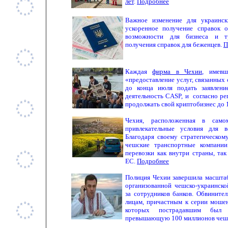
лет
.
Подробнее
Важное изменение для украинск
ускоренное получение справок 
возможности для бизнеса и тр
получения справок для беженцев.
П
Каждая
фирма в Чехии
, имев
«предоставление услуг, связанных
до конца июля подать заявлени
деятельность CASP, и согласно р
продолжать свой криптобизнес до 1
Чехия, расположенная в само
привлекательные условия для в
Благодаря своему стратегическо
чешские транспортные компании
перевозки как внутри страны, та
ЕС.
Подробнее
Полиция Чехии завершила масштаб
организованной чешско-украинско
за сотрудников банков. Обвините
лицам, причастным к серии мошен
которых пострадавшим был
превышающую 100 миллионов чеш