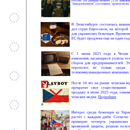
России. На данный момент 2250 заявле
"замороженном" состоянии, практически
В Люксембурге состоялась важна
дел стран Евросоюза, на которой
для украинских беженцев. Временн
ЕС будет продлена еще на один год
С 1 июня 2025 года в Чехии в
изменения, касающиеся уплаты те
сборов для предпринимателей. Э
переполох не только среди 
телекоммуникационных компаниях
После 34 лет на рынке чешская ве
прекратит свое существование.
продажу в июне 2025 года, ознам
чешских медиа.
Подробнее
Интерес среди беженцев из Укр
растёт с каждым днём. Согласн
примерно четверть украинских
временной защиты, решили полу