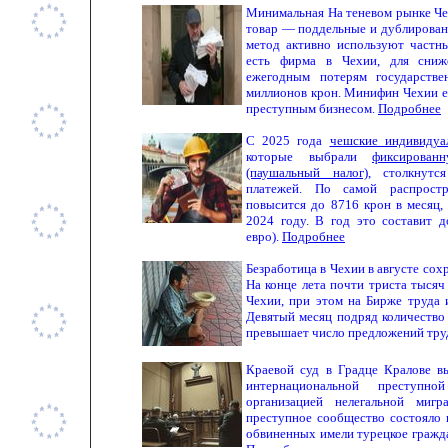
Минимальная На теневом рынке Ч
товар — поддельные и дублирован
метод активно используют частны
есть фирма в Чехии, для сниж
ежегодным потерям государств
миллионов крон. Минифин Чехии е
преступным бизнесом.
Подробнее
С 2025 года
чешские индивидуа
которые выбрали
фиксирован
(паушальный налог)
, столкнутс
платежей. По самой распростр
повысится до 8716 крон в месяц,
2024 году. В год это составит 
евро).
Подробнее
Безработица в Чехии в августе сох
На конце лета почти триста тысяч
Чехии, при этом на Бирже труда 
Девятый месяц подряд количество 
превышает число предложений тру
Краевой суд в Градце Кралове в
интернациональной преступно
организацией нелегальной миг
преступное сообщество состояло и
обвиненных имели турецкое гражда