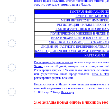
имеет право получить статус постоянного жителя (
П
том, что это такое -
иммиграция в Чехию
.
БЫСТРАЯ НАВИГАЦИЯ ПО
КУПИТЬ ФИРМУ В ЧЕ
МЕНЯ ИНТЕРЕСУЕТ ИММИГРАЦ
РЕГИСТРАЦИЯ ФИРМЫ В ЧЕХИИ - 
КАК ПОЛУЧИТЬ ВНЖ В ЧЕХИИ НА 5
ПОЛИТИЧЕСКОЕ УБЕЖИЩЕ В ЧЕХИИ П
ВИЗА В ЧЕХИЮ УЖЕ В ПАСПОРТЕ - Ч
СКОЛЬКО НА САМОМ ДЕЛЕ СТОИТ ИМ
ЛИЦЕНЗИЯ ЧАСТНОГО ПРЕДПРИНИМАТЕЛЯ В 
КАК ПРОДЛИТЬ ЧЕШСКУЮ ВИЗУ И ПОЛУЧИТЬ В
КАРТА САЙТА
Регистрация фирмы в Чехии
является одним из основ
Чехию
свыше 90 дней, которая после продления да
Регистрация фирмы в Чехии также является основани
или учредителю была предоставлена
виза в Че
регистрация фирмы в Чехии
.
Недвижимость в Чехии
- это чешская
шенгенская в
чешской недвижимости и членам его семьи. Хотите 
10.000 евро? Тогда
Вам сюда
.
24.
0
6.
26
ВАША НОВАЯ ФИРМА В ЧЕХИИ ЗА 1000