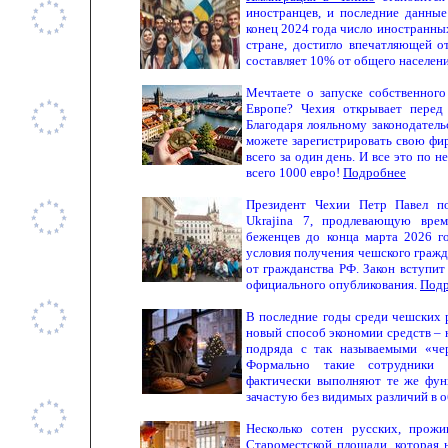
иностранцев, и последние данны
конец 2024 года число иностранн
стране, достигло впечатляющей о
составляет 10% от общего населен
Мечтаете о запуске собственного
Европе? Чехия открывает перед
Благодаря лояльному законодатель
можете зарегистрировать свою фи
всего за один день. И все это по 
всего 1000 евро!
Подробнее
Президент Чехии Петр Павел по
Ukrajina 7, продлевающую вре
беженцев до конца марта 2026 г
условия получения чешского гражда
от гражданства РФ. Закон вступит
официального опубликования.
Подр
В последние годы среди чешских 
новый способ экономии средств – 
подряда с так называемыми «че
Формально такие сотрудники 
фактически выполняют те же фун
зачастую без видимых различий в 
Несколько сотен русских, прож
Староместской площади, которая 