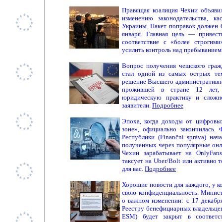
Правящая коалиция Чехии объяви
изменению законодательства, к
Украины. Пакет поправок должен 
января. Главная цель — привес
соответствие с «более строгим
усилить контроль над пребыванием
Вопрос получения чешского граж
стал одной из самых острых те
решение Высшего административног
прожившей в стране 12 лет,
юридическую практику и сложно
заявители.
Подробнее
Эпоха, когда доходы от цифровы
зоне», официально закончилась.
Республики (Finanční správa) на
полученных через популярные онл
Чехии зарабатывает на OnlyFans
таксует на Uber/Bolt или активно 
для вас.
Подробнее
Хорошие новости для каждого, у ко
свою конфиденциальность. Минис
о важном изменении: с 17 декабр
Реестру бенефициарных владельцев
ESM) будет закрыт в соответ