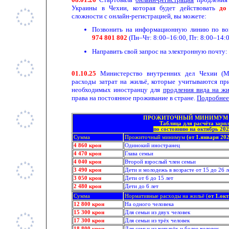
Украины в Чехии, которая будет действовать
до
сложности с онлайн-регистрацией, вы можете:
Позвонить на информационную линию по во
974 801 802
(Пн–Чт: 8:00–16:00, Пт: 8:00–14:0
Направить свой запрос на электронную почту:
01.
10
.
25
Министерство внутренних дел Чехии (М
расходы затрат на жильё, которые учитываются пр
необходимых иностранцу для
продления вида на жи
права на постоянное проживание в стране.
Подробнее
ПРОЖИТОЧНЫЙ МИНИМУМ 
Таблица для расчёта зарп
по состоянию на октябрь 202
Сумма
Прожиточный минимум
(от 1.января 20
4 860 крон
Одинокий иностранец
4 470 крон
Глава семьи
4 040 крон
Второй взрослый член семьи
3 490 крон
Дети и молодежь в возрасте от 15 до 26 л
3 050 крон
Дети от 6 до 15 лет
2 480 крон
Дети до 6 лет
Сумма
Нормативные расходы на жильё (
от 1.ок
12 800 крон
На одного человека
15 300 крон
Для семьи из двух человек
17 300 крон
Для семьи из трёх человек
18 800 крон
Для семьи из четырёх и более человек