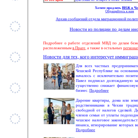
Хотите продлить
ВНЖ в Че
Обращайтесь к нам
Архив сообщений отдела миграционной поли
Новости из полиции по делам ин
Подробнее о работе отделений МВД по делам беже
расположенным
в Праге
, а также в остальных
региона
Новости для тех, кого интересует иммиграц
Для всех частных предпринимат
Чешской Республике на основани
началось с исключительно позит
Павел подписал долгожданную за
существенно снижает финансовую
бизнес.
Подробнее
Дарение квартиры, дома или зем
родственниками в Чехии традиц
свободной от налогов сделкой. Д
членов семьи от уплаты подоходно
чешское налоговое законодательс
нюанса, игнорирование которых в
Подробнее