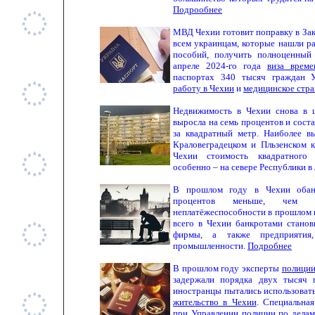
Подрообнее
МВД Чехии готовит поправку в Зако
всем украинцам, которые нашли ра
пособий, получить полноценны
апреле 2024-го года
виза врем
паспортах 340 тысяч граждан 
работу в Чехии
и
медицинское стра
Недвижимость в Чехии снова в ц
выросла на семь процентов и сост
за квадратный метр. Наиболее в
Краловеградецком и Пльзенском к
Чехии стоимость квадратного 
особенно – на севере Республики в
В прошлом году в Чехии обан
процентов меньше, чем 
неплатёжеспособности в прошлом 
всего в Чехии банкротами станов
фирмы, а также предприятия
промышленности.
Подробнее
В
прошлом году эксперты
полиции
задержали порядка двух тысяч 
иностранцы пытались использовать
жительство в Чехии
. Специальная
при Управлении полиции по делам