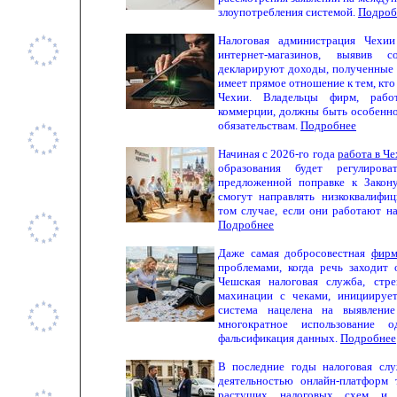
злоупотребления системой.
Подроб
Налоговая администрация Чехи
интернет-магазинов, выявив 
декларируют доходы, полученные 
имеет прямое отношение к тем, кто
Чехии. Владельцы фирм, рабо
коммерции, должны быть особенно
обязательствам.
Подробнее
Начиная с 2026-го года
работа в Ч
образования будет регулирова
предложенной поправке к Закону
смогут направлять низкоквалифи
том случае, если они работают на
Подробнее
Даже самая добросовестная
фирм
проблемами, когда речь заходит 
Чешская налоговая служба, стр
махинации с чеками, инициируе
система нацелена на выявление
многократное использование
фальсификация данных.
Подробнее
В последние годы налоговая слу
деятельностью онлайн-платформ та
растущих налоговых схем и 