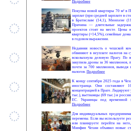
Подробнее
Покупка новой квартиры 70 м² в П
зарплат (при средней зарплате в ст
в Братиславе (14,1), Мюнхене (11
Причина — длительные задержки
проектов стоят на месте.
Цены н
квартиры (+14,5%), семейные дома 
в годовом выражении.
Недавняя новость о чешской ком
обвиняют в неуплате налогов на 
всколыхнула деловую Прагу. По 
закупила дроны за 36 миллионов, 
почти за 700 миллионов, выводя 
налогов.
Подробнее
К концу сентября 2025 года в Чех
иностранца. Они составляют 1
концентрацией в Праге. Лидируют у
тыс.), вьетнамцы (69 тыс.) и росси
ЕС. Украинцы под временной з
Подробнее
Для индивидуальных предпринима
перемены. Если вы используете реж
или планируете перейти на него,
Минфин Чехии объявил новые ста