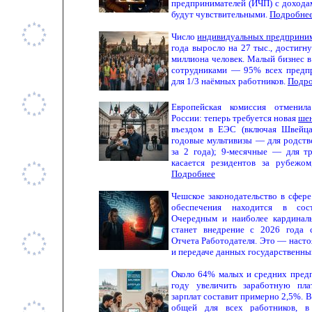
предпринимателей (ИЧП) с дохода
будут чувствительными.
Подробне
Число
индивидуальных предприним
года выросло на 27 тыс., достигн
миллиона человек. Малый бизнес 
сотрудниками — 95% всех предпр
для 1/3 наёмных работников.
Подро
Европейская комиссия отменил
России: теперь требуется новая
шен
въездом в ЕЭС (включая Швейца
годовые мультивизы — для родств
за 2 года); 9-месячные — для тр
касается резидентов за рубежом
Подробнее
Чешское законодательство в сфер
обеспечения находится в сост
Очередным и наиболее кардинал
станет внедрение с 2026 года 
Отчета Работодателя. Это — насто
и передаче данных государственны
Около 64% малых и средних пред
году увеличить заработную пла
зарплат составит примерно 2,5%. В
общей для всех работников, 