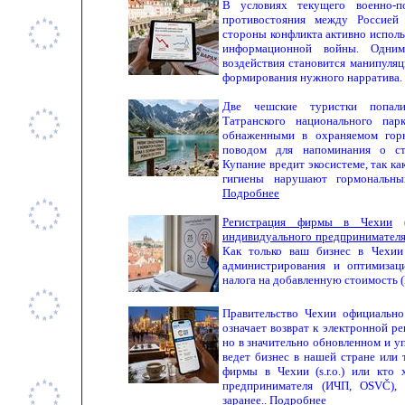
В условиях текущего военно-по
противостояния между Россией
стороны конфликта активно исполь
информационной войны. Одним
воздействия становится манипуля
формирования нужного нарратива.
Две чешские туристки попал
Татранского национального пар
обнаженными в охраняемом горн
поводом для напоминания о стр
Купание вредит экосистеме, так ка
гигиены нарушают гормональны
Подробнее
Регистрация фирмы в Чехии
(
индивидуального предпринимател
Как только ваш бизнес в Чехии 
администрирования и оптимизац
налога на добавленную стоимость
Правительство Чехии официально
означает возврат к электронной р
но в значительно обновленном и у
ведет бизнес в нашей стране или 
фирмы в Чехии (s.r.o.) или кто 
предпринимателя (ИЧП, OSVČ),
заранее..
Подробнее