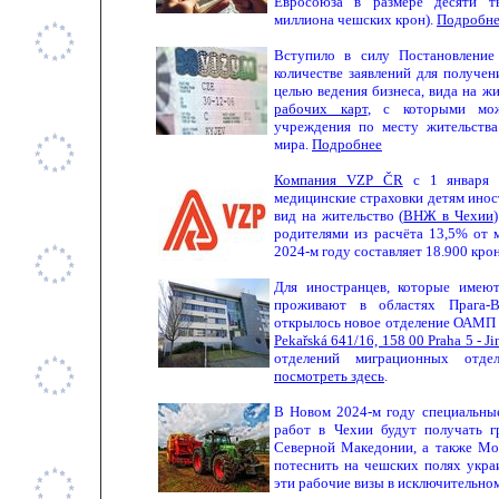
Евросоюза в размере десяти т
миллиона чешских крон).
Подробне
Вступило в силу Постановление
количестве заявлений для получе
целью ведения бизнеса, вида на жи
рабочих карт
, с которыми мож
учреждения по месту жительства
мира.
Подробнее
Компания VZP ČR
с 1 января 2
медицинские страховки детям ино
вид на жительство (
ВНЖ в Чехии
)
родителями из расчёта 13,5% от 
2024-м году составляет 18.900 кро
Для иностранцев, которые име
проживают в областях Прага-В
открылось новое отделение ОАМП 
Pekařská 641/16, 158 00 Praha 5 - Ji
отделений миграционных от
посмотреть здесь
.
В Новом 2024-м году специальные
работ в Чехии будут получать г
Северной Македонии, а также Мо
потеснить на чешских полях укра
эти рабочие визы в исключительно