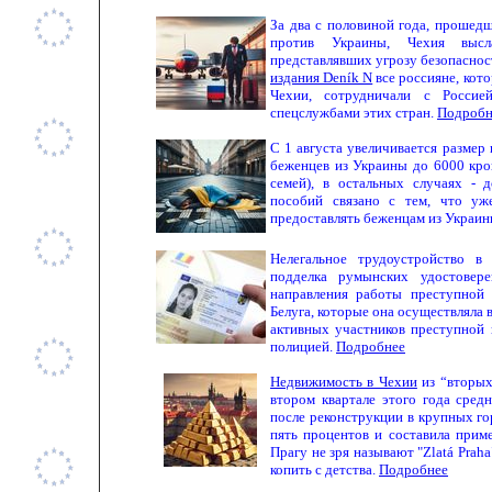
За два с половиной года, прошедш
против Украины, Чехия высл
представлявших угрозу безопасно
издания Deník N
все россияне, кот
Чехии, сотрудничали с Россие
спецслужбами этих стран.
Подробн
С 1 августа увеличивается размер
беженцев из Украины до 6000 кро
семей), в остальных случаях - 
пособий связано с тем, что уж
предоставлять беженцам из Украин
Нелегальное трудоустройство в
подделка румынских удостовер
направления работы преступной
Белуга, которые она осуществляла 
активных участников преступной
полицией.
Подробнее
Недвижимость в Чехии
из “вторых
втором квартале этого года сред
после реконструкции в крупных г
пять процентов и составила приме
Прагу не зря называют "Zlatá Prah
копить с детства.
Подробнее