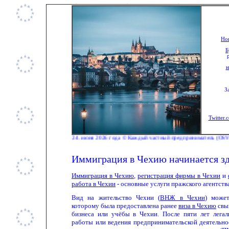
Нов
Б
н
З
Twitter.
© 24. июня 2026 года © Каждый частный предприниматель (OSVČ) в Чехии с ию
Иммиграция в Чехию начинается з
Иммиграция в Чехию
,
регистрация фирмы в Чехии
и
работа в Чехии
- основные услуги пражского агентств
Вид на жительство Чехии (
ВНЖ в Чехии
) може
которому была предоставлена ранее
виза в Чехию
свыш
бизнеса или учёбы в Чехии. После пяти лет лега
работы или ведения предпринимательской деятельн